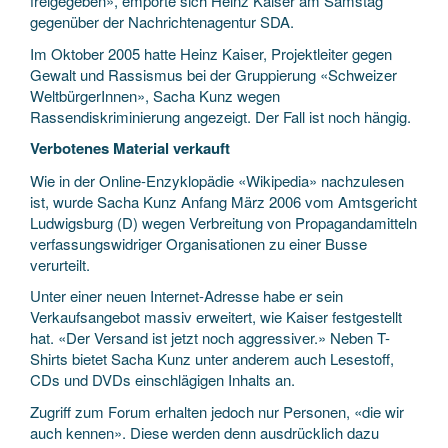
freigegeben», empörte sich Heinz Kaiser am Samstag
gegenüber der Nachrichtenagentur SDA.
Im Oktober 2005 hatte Heinz Kaiser, Projektleiter gegen
Gewalt und Rassismus bei der Gruppierung «Schweizer
WeltbürgerInnen», Sacha Kunz wegen
Rassendiskriminierung angezeigt. Der Fall ist noch hängig.
Verbotenes Material verkauft
Wie in der Online-Enzyklopädie «Wikipedia» nachzulesen
ist, wurde Sacha Kunz Anfang März 2006 vom Amtsgericht
Ludwigsburg (D) wegen Verbreitung von Propagandamitteln
verfassungswidriger Organisationen zu einer Busse
verurteilt.
Unter einer neuen Internet-Adresse habe er sein
Verkaufsangebot massiv erweitert, wie Kaiser festgestellt
hat. «Der Versand ist jetzt noch aggressiver.» Neben T-
Shirts bietet Sacha Kunz unter anderem auch Lesestoff,
CDs und DVDs einschlägigen Inhalts an.
Zugriff zum Forum erhalten jedoch nur Personen, «die wir
auch kennen». Diese werden denn ausdrücklich dazu