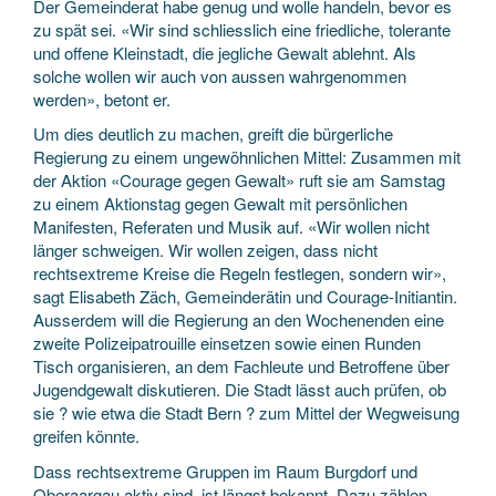
Der Gemeinderat habe genug und wolle handeln, bevor es
zu spät sei. «Wir sind schliesslich eine friedliche, tolerante
und offene Kleinstadt, die jegliche Gewalt ablehnt. Als
solche wollen wir auch von aussen wahrgenommen
werden», betont er.
Um dies deutlich zu machen, greift die bürgerliche
Regierung zu einem ungewöhnlichen Mittel: Zusammen mit
der Aktion «Courage gegen Gewalt» ruft sie am Samstag
zu einem Aktionstag gegen Gewalt mit persönlichen
Manifesten, Referaten und Musik auf. «Wir wollen nicht
länger schweigen. Wir wollen zeigen, dass nicht
rechtsextreme Kreise die Regeln festlegen, sondern wir»,
sagt Elisabeth Zäch, Gemeinderätin und Courage-Initiantin.
Ausserdem will die Regierung an den Wochenenden eine
zweite Polizeipatrouille einsetzen sowie einen Runden
Tisch organisieren, an dem Fachleute und Betroffene über
Jugendgewalt diskutieren. Die Stadt lässt auch prüfen, ob
sie ? wie etwa die Stadt Bern ? zum Mittel der Wegweisung
greifen könnte.
Dass rechtsextreme Gruppen im Raum Burgdorf und
Oberaargau aktiv sind, ist längst bekannt. Dazu zählen