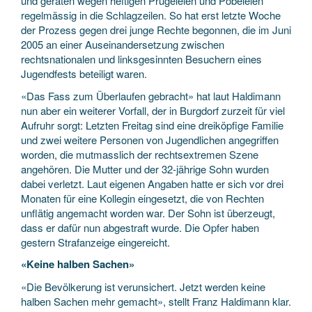
und geraten wegen heftigen Prügeleien und Pöbeleien
regelmässig in die Schlagzeilen. So hat erst letzte Woche
der Prozess gegen drei junge Rechte begonnen, die im Juni
2005 an einer Auseinandersetzung zwischen
rechtsnationalen und linksgesinnten Besuchern eines
Jugendfests beteiligt waren.
«Das Fass zum Überlaufen gebracht» hat laut Haldimann
nun aber ein weiterer Vorfall, der in Burgdorf zurzeit für viel
Aufruhr sorgt: Letzten Freitag sind eine dreiköpfige Familie
und zwei weitere Personen von Jugendlichen angegriffen
worden, die mutmasslich der rechtsextremen Szene
angehören. Die Mutter und der 32-jährige Sohn wurden
dabei verletzt. Laut eigenen Angaben hatte er sich vor drei
Monaten für eine Kollegin eingesetzt, die von Rechten
unflätig angemacht worden war. Der Sohn ist überzeugt,
dass er dafür nun abgestraft wurde. Die Opfer haben
gestern Strafanzeige eingereicht.
«Keine halben Sachen»
«Die Bevölkerung ist verunsichert. Jetzt werden keine
halben Sachen mehr gemacht», stellt Franz Haldimann klar.