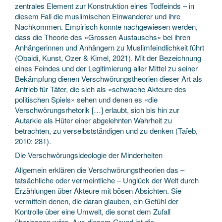
zentrales Element zur Konstruktion eines Todfeinds – in
diesem Fall die muslimischen Einwanderer und ihre
Nachkommen. Empirisch konnte nachgewiesen werden,
dass die Theorie des «Grossen Austauschs» bei ihren
Anhängerinnen und Anhängern zu Muslimfeindlichkeit führt
(Obaidi, Kunst, Ozer & Kimel, 2021). Mit der Bezeichnung
eines Feindes und der Legitimierung aller Mittel zu seiner
Bekämpfung dienen Verschwörungstheorien dieser Art als
Antrieb für Täter, die sich als «schwache Akteure des
politischen Spiels» sehen und denen es «die
Verschwörungsrhetorik […] erlaubt, sich bis hin zur
Autarkie als Hüter einer abgelehnten Wahrheit zu
betrachten, zu verselbstständigen und zu denken (Taïeb,
2010: 281).
Die Verschwörungsideologie der Minderheiten
Allgemein erklären die Verschwörungstheorien das –
tatsächliche oder vermeintliche – Unglück der Welt durch
Erzählungen über Akteure mit bösen Absichten. Sie
vermitteln denen, die daran glauben, ein Gefühl der
Kontrolle über eine Umwelt, die sonst dem Zufall
überlassen wäre. Aus diesem Grund ist die