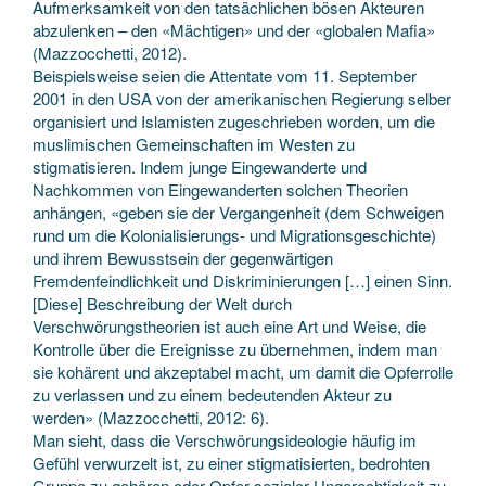
Aufmerksamkeit von den tatsächlichen bösen Akteuren
abzulenken – den «Mächtigen» und der «globalen Mafia»
(Mazzocchetti, 2012).
Beispielsweise seien die Attentate vom 11. September
2001 in den USA von der amerikanischen Regierung selber
organisiert und Islamisten zugeschrieben worden, um die
muslimischen Gemeinschaften im Westen zu
stigmatisieren. Indem junge Eingewanderte und
Nachkommen von Eingewanderten solchen Theorien
anhängen, «geben sie der Vergangenheit (dem Schweigen
rund um die Kolonialisierungs- und Migrationsgeschichte)
und ihrem Bewusstsein der gegenwärtigen
Fremdenfeindlichkeit und Diskriminierungen […] einen Sinn.
[Diese] Beschreibung der Welt durch
Verschwörungstheorien ist auch eine Art und Weise, die
Kontrolle über die Ereignisse zu übernehmen, indem man
sie kohärent und akzeptabel macht, um damit die Opferrolle
zu verlassen und zu einem bedeutenden Akteur zu
werden» (Mazzocchetti, 2012: 6).
Man sieht, dass die Verschwörungsideologie häufig im
Gefühl verwurzelt ist, zu einer stigmatisierten, bedrohten
Gruppe zu gehören oder Opfer sozialer Ungerechtigkeit zu