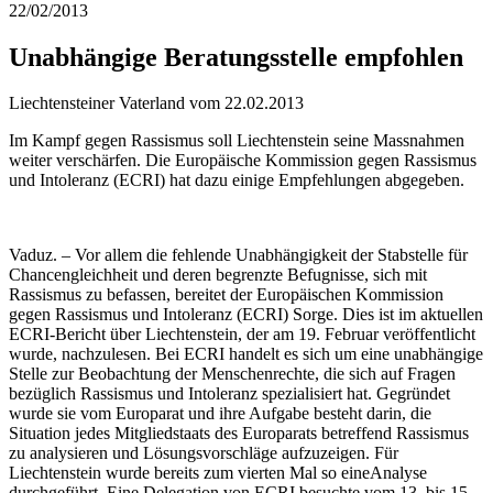
22/02/2013
Unabhängige Beratungsstelle empfohlen
Liechtensteiner Vaterland vom 22.02.2013
Im Kampf gegen Rassismus soll Liechtenstein seine Massnahmen
weiter verschärfen. Die Europäische Kommission gegen Rassismus
und Intoleranz (ECRI) hat dazu einige Empfehlungen abgegeben.
Vaduz. – Vor allem die fehlende Unabhängigkeit der Stabstelle für
Chancengleichheit und deren begrenzte Befugnisse, sich mit
Rassismus zu befassen, bereitet der Europäischen Kommission
gegen Rassismus und Intoleranz (ECRI) Sorge. Dies ist im aktuellen
ECRI-Bericht über Liechtenstein, der am 19. Februar veröffentlicht
wurde, nachzulesen. Bei ECRI handelt es sich um eine unabhängige
Stelle zur Beobachtung der Menschenrechte, die sich auf Fragen
bezüglich Rassismus und Intoleranz spezialisiert hat. Gegründet
wurde sie vom Europarat und ihre Aufgabe besteht darin, die
Situation jedes Mitgliedstaats des Europarats betreffend Rassismus
zu analysieren und Lösungsvorschläge aufzuzeigen. Für
Liechtenstein wurde bereits zum vierten Mal so eineAnalyse
durchgeführt. Eine Delegation von ECRI besuchte vom 13. bis 15.