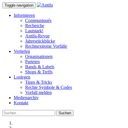
Toggle navigation
Informieren
Communiqués
Recherche
Lautstark!
Antifa-Revue
Jahresrückblicke
Rechtsextreme Vorfälle
Vertiefen
Organisationen
Parteien
Bands & Labels
Shops & Treffs
Loslegen
Tipps & Tricks
Rechte Symbole & Codes
Vorfall melden
Medienarchiv
Kontakt
Suchen
nach: