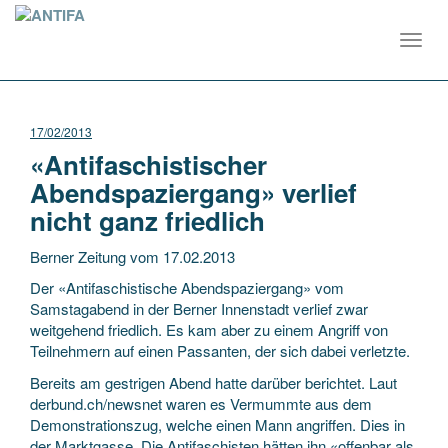
Toggl
navig
17/02/2013
«Antifaschistischer
Abendspaziergang» verlief
nicht ganz friedlich
Berner Zeitung vom 17.02.2013
Der «Antifaschistische Abendspaziergang» vom
Samstagabend in der Berner Innenstadt verlief zwar
weitgehend friedlich. Es kam aber zu einem Angriff von
Teilnehmern auf einen Passanten, der sich dabei verletzte.
Bereits am gestrigen Abend hatte darüber berichtet. Laut
derbund.ch/newsnet waren es Vermummte aus dem
Demonstrationszug, welche einen Mann angriffen. Dies in
der Marktgasse. Die Antifaschisten hätten ihn «offenbar als