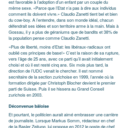
est favorable à l’adoption d’un enfant par un couple du
même sexe. «Parce que l’Etat n’a pas à dire aux individus
comment ils doivent vivre.» Claudio Zanetti tient bel et bien
du cow-boy. A l’entendre, dans son monde idéal, chacun
défendrait ses idées et son territoire arme à la main. Mais à
Gossau, il y a plus de géraniums que de bandits et 38% de
la population pense comme Claudio Zanetti.
«Plus de liberté, moins d’Etat: les libéraux-radicaux ont
oublié ces principes de base!» C’est la raison de sa rupture,
vers l’âge de 25 ans, avec ce parti qu’il avait initialement
choisi et où il est resté cinq ans. Six mois plus tard, la
direction de l’UDC venait le chercher. Il est nommé
secrétaire de la section zurichoise en 1999, l’année où la
formation dirigée par Christoph Blocher devient le premier
parti de Suisse. Puis il se hissera au Grand Conseil
zurichois en 2003.
Déconvenue bâloise
Et pourtant, le politicien aurait aimé embrasser une carrière
de journaliste. Lorsque Markus Somm, rédacteur en chef
de la Basler Zeitung, lui propose en 2012 le poste de chef