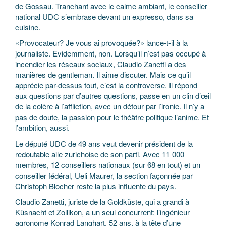
de Gossau. Tranchant avec le calme ambiant, le conseiller
national UDC s’embrase devant un expresso, dans sa
cuisine.
«Provocateur? Je vous ai provoquée?» lance-t-il à la
journaliste. Evidemment, non. Lorsqu’il n’est pas occupé à
incendier les réseaux sociaux, Claudio Zanetti a des
manières de gentleman. Il aime discuter. Mais ce qu’il
apprécie par-dessus tout, c’est la controverse. Il répond
aux questions par d’autres questions, passe en un clin d’œil
de la colère à l’affliction, avec un détour par l’ironie. Il n’y a
pas de doute, la passion pour le théâtre politique l’anime. Et
l’ambition, aussi.
Le député UDC de 49 ans veut devenir président de la
redoutable aile zurichoise de son parti. Avec 11 000
membres, 12 conseillers nationaux (sur 68 en tout) et un
conseiller fédéral, Ueli Maurer, la section façonnée par
Christoph Blocher reste la plus influente du pays.
Claudio Zanetti, juriste de la Goldküste, qui a grandi à
Küsnacht et Zollikon, a un seul concurrent: l’ingénieur
agronome Konrad Langhart, 52 ans, à la tête d’une