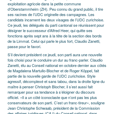
exploitation agricole dans la petite commune
d’Oberstammheim (ZH). Peu connu du grand public, il tire
ses racines de l’UDC originelle des campagnes. Les
candidats incarnent les deux visages de l’UDC zurichoise.
Ce jeudi, les délégués du parti cantonal se réunissent pour
désigner le successeur d’Alfred Heer, qui quitte ses
fonctions après sept ans à la tête de la section des bords
de la Limmat. Celui qui parle le plus fort, Claudio Zanetti,
passe pour le favori.
S’il devient président ce jeudi, son parti aura une nouvelle
fois choisi pour le conduire un dur au franc-parler. Claudio
Zanetti, élu au Conseil national en octobre dernier aux côtés
de Magdalena Martullo-Blocher et de Roger Köppel, fait
partie de la nouvelle garde de l’UDC zurichoise. Style
agressif, décomplexé et sans tabou, dans la droite ligne du
maître à penser Christoph Blocher, il s’est aussi fait
remarquer pour sa tendance à s’éloigner du discours
officiel. «Il a un côté iconoclaste que n’ont pas les plus
conservateurs de son parti. C’est un franc-tireur», souligne
Jean Christophe Schwaab, président de la Commission
des affaires juridiques (CAJ) du Conseil national, dans