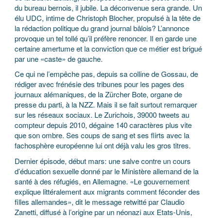
du bureau bernois, il jubile. La déconvenue sera grande. Un
élu UDC, intime de Christoph Blocher, propulsé à la tête de
la rédaction politique du grand journal bâlois? L’annonce
provoque un tel tollé qu’il préfère renoncer. Il en garde une
certaine amertume et la conviction que ce métier est brigué
par une «caste» de gauche.
Ce qui ne l’empêche pas, depuis sa colline de Gossau, de
rédiger avec frénésie des tribunes pour les pages des
journaux alémaniques, de la Zürcher Bote, organe de
presse du parti, à la NZZ. Mais il se fait surtout remarquer
sur les réseaux sociaux. Le Zurichois, 39000 tweets au
compteur depuis 2010, dégaine 140 caractères plus vite
que son ombre. Ses coups de sang et ses flirts avec la
fachosphère européenne lui ont déjà valu les gros titres.
Dernier épisode, début mars: une salve contre un cours
d’éducation sexuelle donné par le Ministère allemand de la
santé à des réfugiés, en Allemagne. «Le gouvernement
explique littéralement aux migrants comment féconder des
filles allemandes», dit le message retwitté par Claudio
Zanetti, diffusé à l’origine par un néonazi aux Etats-Unis,