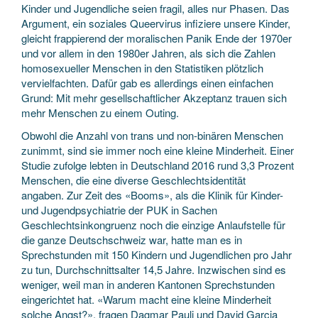
Kinder und Jugendliche seien fragil, alles nur Phasen. Das
Argument, ein soziales Queervirus infiziere unsere Kinder,
gleicht frappierend der moralischen Panik Ende der 1970er
und vor allem in den 1980er Jahren, als sich die Zahlen
homosexueller Menschen in den Statistiken plötzlich
vervielfachten. Dafür gab es allerdings einen einfachen
Grund: Mit mehr gesellschaftlicher Akzeptanz trauen sich
mehr Menschen zu einem Outing.
Obwohl die Anzahl von trans und non-binären Menschen
zunimmt, sind sie immer noch eine kleine Minderheit. Einer
Studie zufolge lebten in Deutschland 2016 rund 3,3 Prozent
Menschen, die eine diverse Geschlechtsidentität
angaben. Zur Zeit des «Booms», als die Klinik für Kinder-
und Jugendpsychiatrie der PUK in Sachen
Geschlechtsinkongruenz noch die einzige Anlaufstelle für
die ganze Deutschschweiz war, hatte man es in
Sprechstunden mit 150 Kindern und Jugendlichen pro Jahr
zu tun, Durchschnittsalter 14,5 Jahre. Inzwischen sind es
weniger, weil man in anderen Kantonen Sprechstunden
eingerichtet hat. «Warum macht eine kleine Minderheit
solche Angst?», fragen Dagmar Pauli und David Garcia