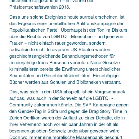
tatsächlich so geschehen – im Vorfeld der
Präsidentschaftswahlen 2016.
Dass uns solche Ereignisse heute surreal erscheinen, ist
das Ergebnis einer unerbittlichen Antitranskampagne der
Republikanischen Partei. Überhaupt ist der Ton im Diskurs
über die Rechte von LGBTQ+-Menschen – und jene von
Frauen – nicht einfach rauer geworden, sondern
radikalisierte sich. In diversen US-Staaten werden
geschlechtsangleichende Behandlungsmethoden für
minderjährige trans Personen verboten. Neue Gesetze
kriminalisieren bereits die Erwähnung unterschiedlicher
Sexualitäten und Geschlechtsidentitäten. Einschlägige
Bücher werden aus Schulen und Bibliotheken verbannt.
Das, was sich in den USA abspielt, ist ein Vorgeschmack
auf das, was auch in der Schweiz auf die LGBTQ+-
Community zukommen könnte. Die SVP-Kampagne gegen
den Gender-Tag in Stäfa und gegen die Drag Story Time in
Zürich Oerlikon waren der Auftakt zu einer Debatte, die in
ihrer Vehemenz noch vor ein paar Jahren in der oft als
besonnen gelobten Schweiz undenkbar gewesen wäre.
Doch wo immer eine moralische Massenpanik geschürt