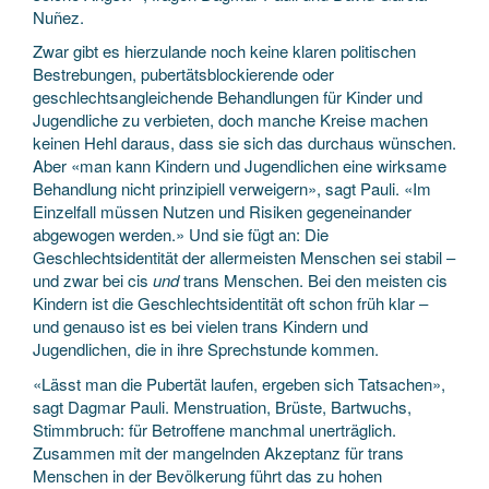
Nuñez.
Zwar gibt es hierzulande noch keine klaren politischen
Bestrebungen, pubertätsblockierende oder
geschlechtsangleichende Behandlungen für Kinder und
Jugendliche zu verbieten, doch manche Kreise machen
keinen Hehl daraus, dass sie sich das durchaus wünschen.
Aber «man kann Kindern und Jugendlichen eine wirksame
Behandlung nicht prinzipiell verweigern», sagt Pauli. «Im
Einzelfall müssen Nutzen und Risiken gegeneinander
abgewogen werden.» Und sie fügt an: Die
Geschlechtsidentität der allermeisten Menschen sei stabil –
und zwar bei cis
und
trans Menschen. Bei den meisten cis
Kindern ist die Geschlechtsidentität oft schon früh klar –
und genauso ist es bei vielen trans Kindern und
Jugendlichen, die in ihre Sprechstunde kommen.
«Lässt man die Pubertät laufen, ergeben sich Tatsachen»,
sagt Dagmar Pauli. Menstruation, Brüste, Bartwuchs,
Stimmbruch: für Betroffene manchmal unerträglich.
Zusammen mit der mangelnden Akzeptanz für trans
Menschen in der Bevölkerung führt das zu hohen