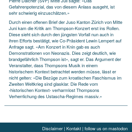
Pierre Dalcher (SVP) Mitte Juli sagte: «Das
Gefahrenpotenzial, das von diesem Anlass ausgeht, ist
sehr schwierig einzuschätzen.»
Durch einen offenen Brief der Juso Kanton Zürich von Mitte
Juni kam die Kritik am Thompson-Konzert erst ins Rollen.
Diese sieht sich durch den jüngsten Vorfall nun auch in
ihren Efforts bestätigt, wie Co-Präsident Lewin Lempert auf
Anfrage sagt. «Am Konzert in Knin gab es auch
Demonstrationen von Neonazis. Dies zeigt deutlich, wie
brandgefährlich Thompson ist», sagt er. Das Argument der
Veranstalter, dass Thompsons Musik in einem
historischem Kontext betrachtet werden müsse, lässt er
nicht gelten: «Die Bezüge zum kroatischen Faschismus im
Zweiten Weltkrieg sind glasklar. Die Rede vom
‹historischen Kontext› verharmlost Thompsons
Verherrlichung des Ustascha-Regimes massiv.»
Disclaimer
|
Kontakt
|
follow us on mastodon