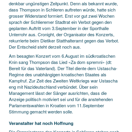
denkbar ungünstigen Zeitpunkt. Denn als bekannt wurde,
dass Thompson in Schlieren auftreten würde, hatte sich
grosser Widerstand formiert. Erst vor gut zwei Wochen
sprach der Schlieremer Stadtrat ein Verbot gegen den
geplanten Auftritt vom 3.September in der Sporthalle
Unterrohr aus. Cronight, der Organisator des Konzerts,
rekurrierte beim Dietiker Statthalteramt gegen das Verbot.
Der Entscheid steht derzeit noch aus.
Am besagten Konzert vom 6.August im südkroatischen
Knin sang Thompson das Lied «Za dom spremni» (dt:
Bereit für das Vaterland). Der Titel diente dem Ustascha-
Regime des unabhängigen kroatischen Staates als
Kampfruf. Zur Zeit des Zweiten Weltkriegs war Ustascha
eng mit Nazideutschland verbündet. Über sein
Management lässt der Sänger ausrichten, dass die
Anzeige politisch motiviert sei und für die anstehenden
Parlamentswahlen in Kroatien vom 11.September
Stimmung gemacht werden solle.
Veranstalter hat noch Hoffnung
Die Organisatoren des Konzerts in Schlieren stehen noch