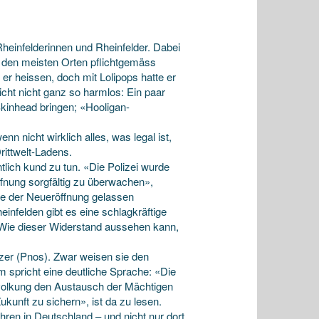
heinfelderinnen und Rheinfelder. Dabei
 den meisten Orten pflichtgemäss
r heissen, doch mit Lolipops hatte er
icht nicht ganz so harmlos: Ein paar
Skinhead bringen; «Hooligan-
enn nicht wirklich alles, was legal ist,
rittwelt-Ladens.
tlich kund zu tun. «Die Polizei wurde
fnung sorgfältig zu überwachen»,
die der Neueröffnung gelassen
nfelden gibt es eine schlagkräftige
. Wie dieser Widerstand aussehen kann,
izer (Pnos). Zwar weisen sie den
 spricht eine deutliche Sprache: «Die
mvolkung den Austausch der Mächtigen
kunft zu sichern», ist da zu lesen.
hren in Deutschland – und nicht nur dort