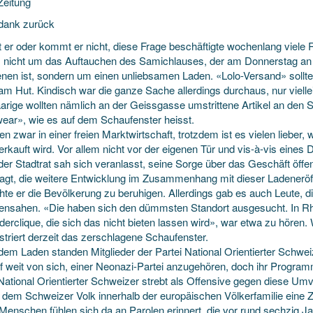
Zeitung
dank zurück
er oder kommt er nicht, diese Frage beschäftigte wochenlang viele R
s nicht um das Auftauchen des Samichlauses, der am Donnerstag an
enen ist,
sondern um einen unliebsamen Laden. «Lolo-Versand» sollte e
am Hut. Kindisch war die ganze Sache allerdings durchaus, nur vielle
arige wollten nämlich an der Geissgasse umstrittene Artikel an den 
wear», wie es auf dem Schaufenster heisst.
en zwar in einer freien Marktwirtschaft, trotzdem ist es vielen lieber, w
rkauft wird. Vor allem nicht vor der eigenen Tür und vis-à-vis eines D
er Stadtrat sah sich veranlasst, seine Sorge über das Geschäft öffen
ragt, die weitere Entwicklung im Zusammenhang mit dieser Ladeneröf
hte er die Bevölkerung zu beruhigen. Allerdings gab es auch Leute, 
ensahen. «Die haben sich den dümmsten Standort ausgesucht. In Rhei
derclique, die sich das nicht bieten lassen wird», war etwa zu hören
triert derzeit das zerschlagene Schaufenster.
 dem Laden standen Mitglieder der Partei National Orientierter Schwe
f weit von sich, einer Neonazi-Partei anzugehören, doch ihr Programm
 National Orientierter Schweizer strebt als Offensive gegen diese U
 dem Schweizer Volk innerhalb der europäischen Völkerfamilie eine Zu
Menschen fühlen sich da an Parolen erinnert, die vor rund sechzig Ja