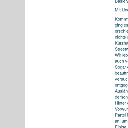
Basler
Mit Un
Kommt 
ging e
erschi
nichts 
Kurzha
Street
Wir leb
auch ve
Sogar d
beauft
versuc
entgeg
Auslän
demons
Hinter
Vorwur
Partei
an, um
Einige 