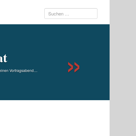
Suchen
Next
nach:
at
einen Vortragsabend....