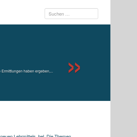
Suchen
Next
nach:
 Ermittlungen haben ergeben,...
euen Lehrmittels. bel. Die Themen