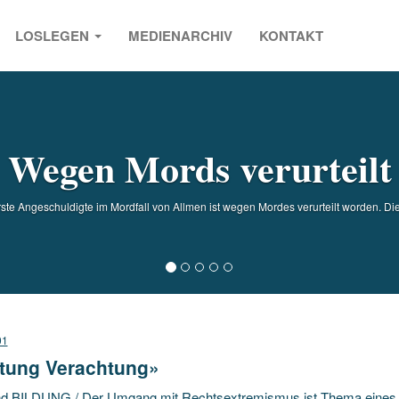
LOSLEGEN
MEDIENARCHIV
KONTAKT
s
Wegen Mords verurteilt
 Angeschuldigte im Mordfall von Allmen ist wegen Mordes verurteilt worden. Die
01
tung Verachtung»
d BILDUNG / Der Umgang mit Rechtsextremismus ist Thema eines n