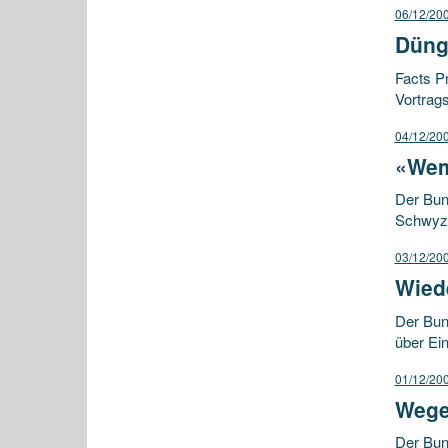
06/12/20
Dünge
Facts Pn
Vortrag
04/12/20
«Wem
Der Bun
Schwyz 
03/12/20
Wied
Der Bu
über Ei
01/12/20
Wege
Der Bun