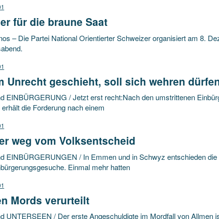
01
r für die braune Saat
os – Die Partei National Orientierter Schweizer organisiert am 8. D
sabend.
01
 Unrecht geschieht, soll sich wehren dürfe
d EINBÜRGERUNG / Jetzt erst recht:Nach den umstrittenen Einbü
erhält die Forderung nach einem
01
er weg vom Volksentscheid
nd EINBÜRGERUNGEN / In Emmen und in Schwyz entschieden die 
nbürgerungsgesuche. Einmal mehr hatten
01
n Mords verurteilt
d UNTERSEEN / Der erste Angeschuldigte im Mordfall von Allmen ist