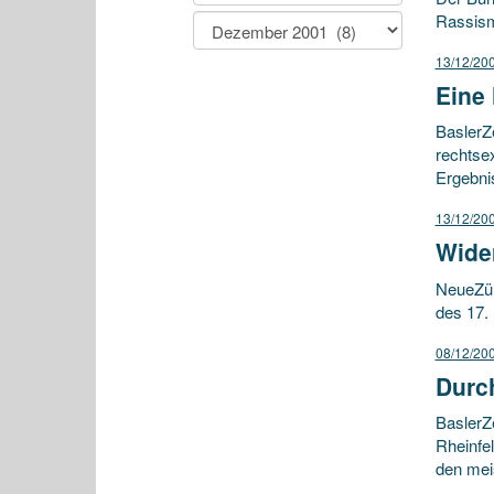
Rassism
13/12/20
Eine
BaslerZe
rechtse
Ergebni
13/12/20
Wide
NeueZür
des 17.
08/12/20
Durc
BaslerZ
Rheinfe
den mei