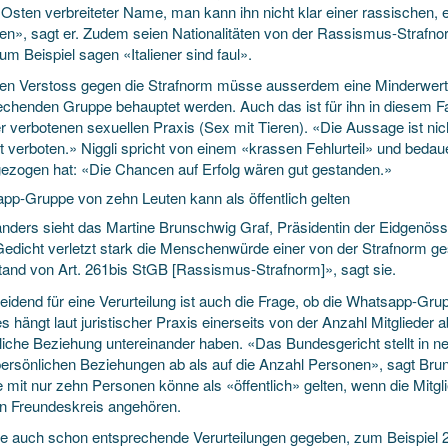
Osten verbreiteter Name, man kann ihn nicht klar einer rassischen, 
en», sagt er. Zudem seien Nationalitäten von der Rassismus-Stra
um Beispiel sagen «Italiener sind faul».
nen Verstoss gegen die Strafnorm müsse ausserdem eine Minderwerti
echenden Gruppe behauptet werden. Auch das ist für ihn in diesem Fal
r verbotenen sexuellen Praxis (Sex mit Tieren). «Die Aussage ist nich
ht verboten.» Niggli spricht von einem «krassen Fehlurteil» und bedau
gezogen hat: «Die Chancen auf Erfolg wären gut gestanden.»
pp-Gruppe von zehn Leuten kann als öffentlich gelten
nders sieht das Martine Brunschwig Graf, Präsidentin der Eidgen
edicht verletzt stark die Menschenwürde einer von der Strafnorm ge
tand von Art. 261bis StGB [Rassismus-Strafnorm]», sagt sie.
idend für eine Verurteilung ist auch die Frage, ob die Whatsapp-Grupp
ies hängt laut juristischer Praxis einerseits von der Anzahl Mitglieder 
liche Beziehung untereinander haben. «Das Bundesgericht stellt in n
persönlichen Beziehungen ab als auf die Anzahl Personen», sagt Bru
 mit nur zehn Personen könne als «öffentlich» gelten, wenn die Mitgl
n Freundeskreis angehören.
e auch schon entsprechende Verurteilungen gegeben, zum Beispiel 20