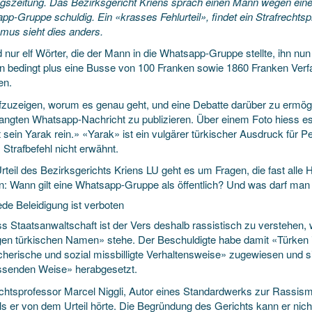
gszeitung. Das Bezirksgericht Kriens sprach einen Mann wegen eine
pp-Gruppe schuldig. Ein «krasses Fehlurteil», findet ein Strafrecht
mus sieht dies anders.
d nur elf Wörter, die der Mann in die Whatsapp-Gruppe stellte, ihn n
n bedingt plus eine Busse von 100 Franken sowie 1860 Franken Verf
en.
zuzeigen, worum es genau geht, und eine Debatte darüber zu ermögl
langten Whatsapp-Nachricht zu publizieren. Über einem Foto hiess es
t sein Yarak rein.» «Yarak» ist ein vulgärer türkischer Ausdruck für 
 Strafbefehl nicht erwähnt.
rteil des Bezirksgerichts Kriens LU geht es um Fragen, die fast alle 
n: Wann gilt eine Whatsapp-Gruppe als öffentlich? Und was darf man
ede Beleidigung ist verboten
Staatsanwaltschaft ist der Vers deshalb rassistisch zu verstehen, we
gen türkischen Namen» stehe. Der Beschuldigte habe damit «Türken 
cherische und sozial missbilligte Verhaltensweise» zugewiesen und 
ssenden Weise» herabgesetzt.
echtsprofessor Marcel Niggli, Autor eines Standardwerks zur Rassis
ls er von dem Urteil hörte. Die Begründung des Gerichts kann er nicht