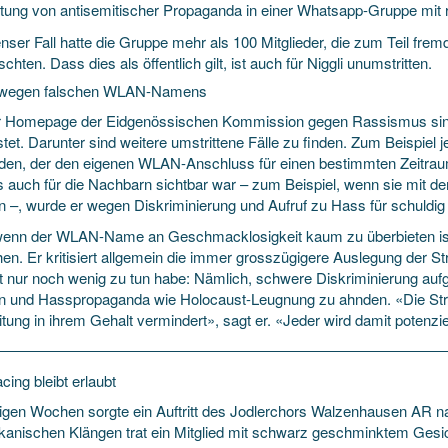
itung von antisemitischer Propaganda in einer Whatsapp-Gruppe mit r
nser Fall hatte die Gruppe mehr als 100 Mitglieder, die zum Teil frem
chten. Dass dies als öffentlich gilt, ist auch für Niggli unumstritten.
 wegen falschen WLAN-Namens
r Homepage der Eidgenössischen Kommission gegen Rassismus sind a
stet. Darunter sind weitere umstrittene Fälle zu finden. Zum Beispie
den, der den eigenen WLAN-Anschluss für einen bestimmten Zeitraum
s auch für die Nachbarn sichtbar war – zum Beispiel, wenn sie mit d
n –, wurde er wegen Diskriminierung und Aufruf zu Hass für schuldig e
enn der WLAN-Name an Geschmacklosigkeit kaum zu überbieten ist, k
en. Er kritisiert allgemein die immer grosszügigere Auslegung der St
t nur noch wenig zu tun habe: Nämlich, schwere Diskriminierung aufg
on und Hasspropaganda wie Holocaust-Leugnung zu ahnden. «Die Str
ung in ihrem Gehalt vermindert», sagt er. «Jeder wird damit potenziel
cing bleibt erlaubt
nigen Wochen sorgte ein Auftritt des Jodlerchors Walzenhausen AR nat
rikanischen Klängen trat ein Mitglied mit schwarz geschminktem Ges