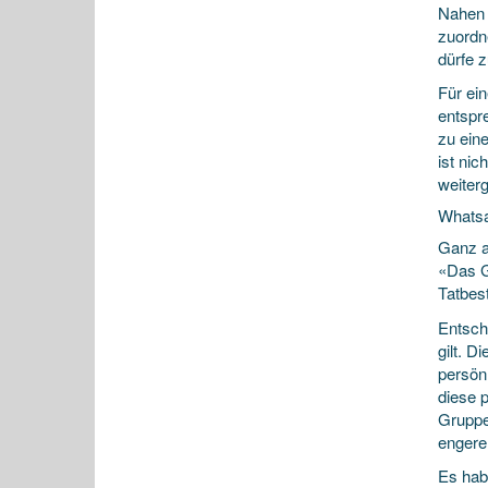
Nahen 
zuordn
dürfe z
Für ei
entspr
zu eine
ist nic
weiter
Whatsa
Ganz a
«Das G
Tatbes
Entsche
gilt. D
persön
diese 
Gruppe
engere
Es hab