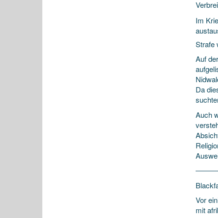
Verbre
Im Krie
austaus
Strafe
Auf de
aufgeli
Nidwal
Da die
suchte
Auch w
versteh
Absich
Religi
Ausweit
Blackfa
Vor ei
mit af