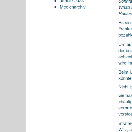
Januar 2023
Sonnta
Medienarchiv
Whatsa
Rassis
Es sin
Franke
bezahl
Um auf
der be
schieb
wird im
Beim U
könnte
Nicht j
Gemäss 
«häufi
verbre
versto
Strafr
Witz, a