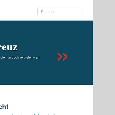
Suchen
Next
nach:
reuz
bole nun doch verbieten – am
cht