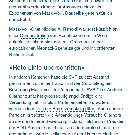
Solothurn betont man, dass man nicht verantwortlich
gemacht werden könne für Aussagen einzelner
Exponenten von Mass-Voll!. Dasselbe gelte natürlich
umgekehrt.
Mass-Voll!-Chef Nicolas A. Rimoldi war erst kürzlich an
einer
Demonstration
von Rechtsextremen in Wien
aufgefallen, als er sich dort mit Grössen aus der
europäischen Neonazi-Szene zeigte und in vorderster
Reihe mitlief.
«Rote Linie überschritten»
In anderen Kantonen hatte die SVP zuletzt Abstand
genommen von einer Liaison mit der Coronaleugner-
Bewegung Mass-Voll!. Im Aargau hatte SVP-Chef Andreas
Glarner zunächst grossspurig angekündigt, eine
Verbindung mit Rimoldis Partei eingehen zu wollen. Er
wurde jedoch
von der Basis zurückgepfiffen
. Auch andere
Parteien kritisierten die Anbandelungs-Versuche Glarners
an die umstrittene Bewegung. Roland Haldimann, Präsident
der EDU Aargau, sprach gar von einer «roten Linie», die
überschritten würde, sollte es zu einer Listenverbindung