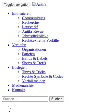
Toggle navigation
Informieren
Communiqués
Recherche
Lautstark!
Antifa-Revue
Jahresrückblicke
Rechtsextreme Vorfälle
Vertiefen
Organisationen
Parteien
Bands & Labels
Shops & Treffs
Loslegen
Tipps & Tricks
Rechte Symbole & Codes
Vorfall melden
Medienarchiv
Kontakt
Suchen
nach: