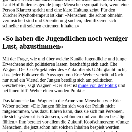
Laut Hof finden es gerade junge Menschen sympathisch, wenn eine
Person Klartext spricht und eine klare Haltung zeigt. Für den
Zürcher Psychotherapeut ist klar: «Menschen, die schon ohnehin
verunsichert sind und Orientierung suchen, identifizieren sich
schneller mit solchen extremen Inhalten.»
«So haben die Jugendlichen noch weniger
Lust, abzustimmen»
Mit der Frage, wie und über welche Kanäle Jugendliche und junge
Erwachsene sich politisieren lassen, beschäftigt sich auch Che
Wagner. Der Co-Projektleiter des «Zukunftsrats U24» glaubt nicht,
dass jeder Follower die Aussagen von Eric Weber vertritt. «Doch
nur rund ein Viertel der Jungen beteiligt sich am politischen
Geschehen», sagt Wagner. «Der Rest ist
müde von der Politik
und
bei ihnen trifft Weber einen wunden Punkt.»
Das könne sie laut Wagner in die Arme von Menschen wie Eric
Weber treiben: «Die Jungen fühlen sich von der Politik nicht
mitgenommen, was dazu führen kann, dass sie sich mit Personen,
die sich systemkritisch äussern, verbünden und von ihnen bestätigt
fühlen.» Ihm bereitet vor allem die Zukunft Kopfschmerzen: «Junge
Menschen, die jetzt schon mit solchen Inhalten bespielt werden,