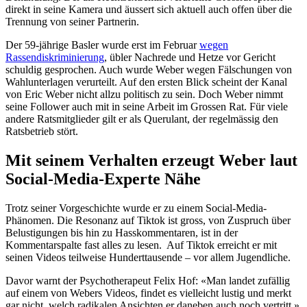
direkt in seine Kamera und äussert sich aktuell auch offen über die
Trennung von seiner Partnerin.
Der 59-jährige Basler wurde erst im Februar
wegen
Rassendiskriminierung
, übler Nachrede und Hetze vor Gericht
schuldig gesprochen. Auch wurde Weber wegen Fälschungen von
Wahlunterlagen verurteilt. Auf den ersten Blick scheint der Kanal
von Eric Weber nicht allzu politisch zu sein. Doch Weber nimmt
seine Follower auch mit in seine Arbeit im Grossen Rat. Für viele
andere Ratsmitglieder gilt er als Querulant, der regelmässig den
Ratsbetrieb stört.
Mit seinem Verhalten erzeugt Weber laut
Social-Media-Experte Nähe
Trotz seiner Vorgeschichte wurde er zu einem Social-Media-
Phänomen. Die Resonanz auf Tiktok ist gross, von Zuspruch über
Belustigungen bis hin zu Hasskommentaren, ist in der
Kommentarspalte fast alles zu lesen. Auf Tiktok erreicht er mit
seinen Videos teilweise Hunderttausende – vor allem Jugendliche.
Davor warnt der Psychotherapeut Felix Hof: «Man landet zufällig
auf einem von Webers Videos, findet es vielleicht lustig und merkt
gar nicht, welch radikalen Ansichten er daneben auch noch vertritt.»