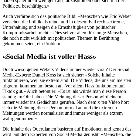
haben später noch weniger Lust, abzustimmen oder sich mit der
Politik zu beschäftigen.»
Auch verfärbe sich das politische Bild: «Menschen wie Eric Weber
verstehen die Politik als reine, und in diesem Fall rechtsextreme,
Unterhaltung und zeigen die Ernsthaftigkeit von politischer
Kompromissarbeit nicht.» Dies sei vor allem für junge Menschen,
die noch nicht wirklich mit politischen Themen in Berührung
gekommen seien, ein Problem.
«Social Media ist voller Hass»
Doch wieso gehen Webers Videos immer wieder viral? Der Social-
Media-Experte Daniel Koss ist sich sicher: «Solche Inhalte
funktionieren, weil sie extrem sind. Die Videos, die uns am meisten
triggern, kommen am besten an. Vor allem Hass funktioniert auf
Tiktok gut.» Auch betont er: «Es ist, als würde man diese Person
ständig im Ohr haben. Die Meinung dieser Person wird einem
immer wieder ins Gedächtnis gerufen. Nach dem x-ten Video hört
sich die Meinung dieser Person normal an und die extremen
Meinungen werden normalisiert und immer weniger als extrem
wahrgenommen.»
Die Inhalte des Querulanten basieren auf Emotionen und genau das
wird laut dem Experten von Social Media gepusht: «Menschen, die