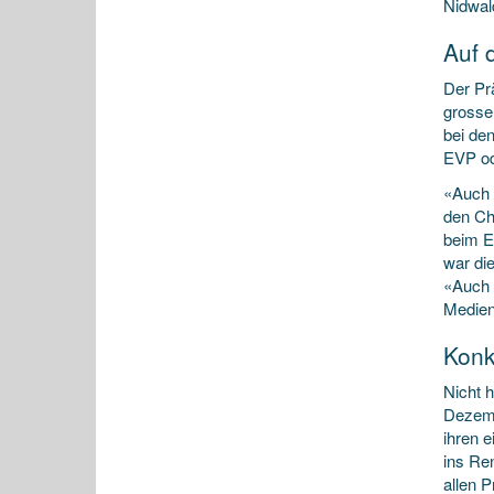
Nidwal
Auf 
Der Prä
grosse
bei den
EVP od
«Auch 
den Ch
beim Ei
war die
«Auch 
Medien
Konk
Nicht 
Dezemb
ihren 
ins Re
allen 