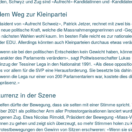
den, Schwyz und Zug sind «Aufrecht»-Kandidatinnen und -Kandidaten
dem Weg zur Kleinpartei
sident von «Aufrecht Schweiz», Patrick Jetzer, rechnet mit zwei bis d
 neue politische Kraft, welche die Massnahmengegnerinnen und -Gegn
 nächsten Wahlen wohl kaum. Im besten Falle reicht es zur nationalen 
er EDU. Allerdings könnten auch Kleinparteien durchaus etwas verän
wenn sie bei den politischen Entscheiden kein Gewicht haben, könn
arakter des Parlaments verändern», sagt Politwissenschafter Luka
nzug der Tessiner Lega in den Nationalrat 1991. «Als diese opposition
s vor allem für die SVP eine Herausforderung. Sie besetzte bis dahin
wenn die Lega nur einer von 200 Parlamentariern war, kostete dies
präsenz.»
urrenz in der Szene
helfen dürfte der Bewegung, dass sie selten mit einer Stimme sprich
er 2021 als politischer Arm aller Protestorganisationen lanciert wur
eigenen Zug. Etwa Nicolas Rimoldi, Präsident der Bewegung «Mass-Voll
nnen zu gehen und zeigt sich überzeugt, so mehr Stimmen holen zu 
Protestbewegungen den Gewinn von Sitzen erschweren: «Wenn sie sic