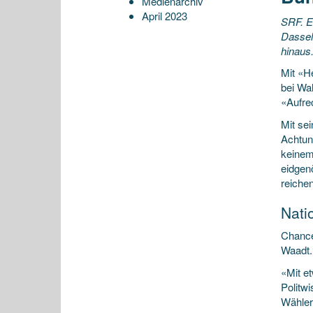
Medienarchiv
April 2023
SRF. E
Dassel
hinaus
Mit «H
bei Wa
«Aufrec
Mit se
Achtung
keinem
eidgen
reichen
Nati
Chance
Waadt. 
«Mit e
Politw
Wähler