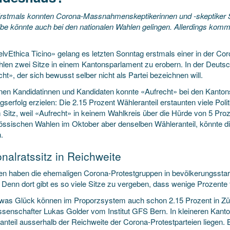
rstmals konnten Corona-Massnahmenskeptikerinnen und -skeptiker S
be könnte auch bei den nationalen Wahlen gelingen. Allerdings komm
.
elvEthica Ticino» gelang es letzten Sonntag erstmals einer in der C
hlen zwei Sitze in einem Kantonsparlament zu erobern. In der Deuts
ht», der sich bewusst selber nicht als Partei bezeichnen will.
inen Kandidatinnen und Kandidaten konnte «Aufrecht» bei den Kanton
serfolg erzielen: Die 2.15 Prozent Wähleranteil erstaunten viele Poli
 Sitz, weil «Aufrecht» in keinem Wahlkreis über die Hürde von 5 Proz
össischen Wahlen im Oktober aber denselben Wähleranteil, könnte d
.
onalratssitz in Reichweite
n haben die ehemaligen Corona-Protestgruppen in bevölkerungsstar
Denn dort gibt es so viele Sitze zu vergeben, dass wenige Prozente f
twas Glück können im Proporzsystem auch schon 2.15 Prozent in Züric
issenschafter Lukas Golder vom Institut GFS Bern. In kleineren Kanto
anteil ausserhalb der Reichweite der Corona-Protestparteien liegen. 