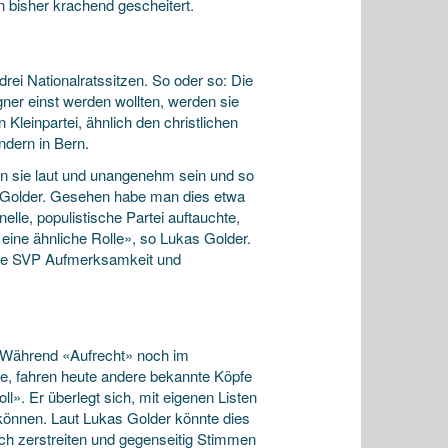
 bisher krachend gescheitert.
rei Nationalratssitzen. So oder so: Die
er einst werden wollten, werden sie
Kleinpartei, ähnlich den christlichen
dern in Bern.
en sie laut und unangenehm sein und so
s Golder. Gesehen habe man dies etwa
elle, populistische Partei auftauchte,
 eine ähnliche Rolle», so Lukas Golder.
 die SVP Aufmerksamkeit und
t. Während «Aufrecht» noch im
de, fahren heute andere bekannte Köpfe
». Er überlegt sich, mit eigenen Listen
können. Laut Lukas Golder könnte dies
h zerstreiten und gegenseitig Stimmen