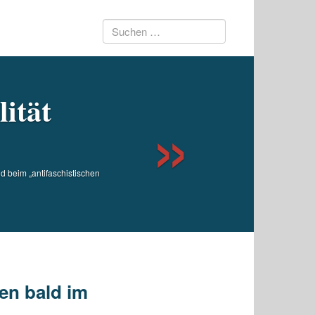
Suchen
Next
nach:
lität
 beim „antifaschistischen
en bald im