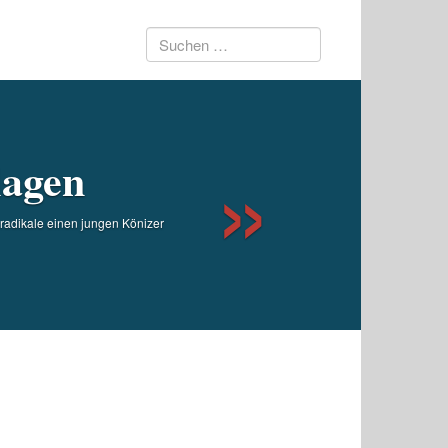
Suchen
Next
nach:
lagen
radikale einen jungen Könizer