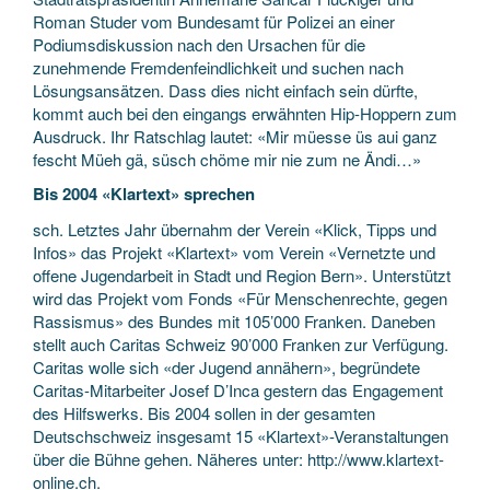
Roman Studer vom Bundesamt für Polizei an einer
Podiumsdiskussion nach den Ursachen für die
zunehmende Fremdenfeindlichkeit und suchen nach
Lösungsansätzen. Dass dies nicht einfach sein dürfte,
kommt auch bei den eingangs erwähnten Hip-Hoppern zum
Ausdruck. Ihr Ratschlag lautet: «Mir müesse üs aui ganz
fescht Müeh gä, süsch chöme mir nie zum ne Ändi…»
Bis 2004 «Klartext» sprechen
sch. Letztes Jahr übernahm der Verein «Klick, Tipps und
Infos» das Projekt «Klartext» vom Verein «Vernetzte und
offene Jugendarbeit in Stadt und Region Bern». Unterstützt
wird das Projekt vom Fonds «Für Menschenrechte, gegen
Rassismus» des Bundes mit 105’000 Franken. Daneben
stellt auch Caritas Schweiz 90’000 Franken zur Verfügung.
Caritas wolle sich «der Jugend annähern», begründete
Caritas-Mitarbeiter Josef D’Inca gestern das Engagement
des Hilfswerks. Bis 2004 sollen in der gesamten
Deutschschweiz insgesamt 15 «Klartext»-Veranstaltungen
über die Bühne gehen. Näheres unter: http://www.klartext-
online.ch.