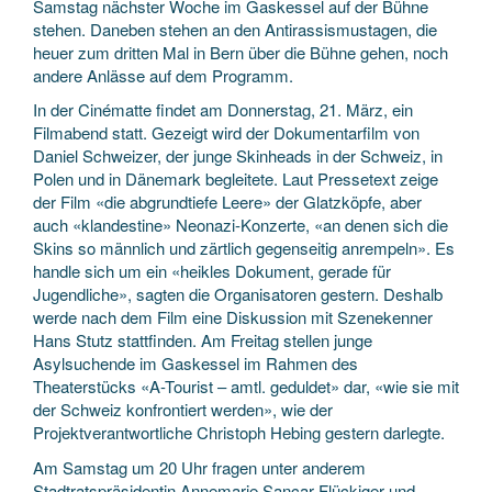
Samstag nächster Woche im Gaskessel auf der Bühne
stehen. Daneben stehen an den Antirassismustagen, die
heuer zum dritten Mal in Bern über die Bühne gehen, noch
andere Anlässe auf dem Programm.
In der Cinématte findet am Donnerstag, 21. März, ein
Filmabend statt. Gezeigt wird der Dokumentarfilm von
Daniel Schweizer, der junge Skinheads in der Schweiz, in
Polen und in Dänemark begleitete. Laut Pressetext zeige
der Film «die abgrundtiefe Leere» der Glatzköpfe, aber
auch «klandestine» Neonazi-Konzerte, «an denen sich die
Skins so männlich und zärtlich gegenseitig anrempeln». Es
handle sich um ein «heikles Dokument, gerade für
Jugendliche», sagten die Organisatoren gestern. Deshalb
werde nach dem Film eine Diskussion mit Szenekenner
Hans Stutz stattfinden. Am Freitag stellen junge
Asylsuchende im Gaskessel im Rahmen des
Theaterstücks «A-Tourist – amtl. geduldet» dar, «wie sie mit
der Schweiz konfrontiert werden», wie der
Projektverantwortliche Christoph Hebing gestern darlegte.
Am Samstag um 20 Uhr fragen unter anderem
Stadtratspräsidentin Annemarie Sancar Flückiger und