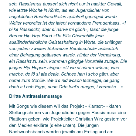
sch. Rassismus äussert sich nicht nur in nackter Gewalt,
wie letzte Woche in Köniz, als ein Jugendlicher von
angeblichen Rechtsradikalen spitalreif geprügelt wurde.
Weiter verbreitet ist der latent vorhandene Fremdenhass. «I
bi ke Rassischt, aber si närve mi gliich», fasst die junge
Berner Hip-Hop-Band «Da Fit’s Churchhill» jene
ausländerfeindliche Geisteshaltung in Worte, die unlängst
von jedem zweiten Schweizer Berufsschüler anlässlich
einer Befragung geäussert wurde. Hinter der Verneinung,
ein Rassist zu sein, kommen gängige Vorurteile zutage. Die
jungen Hip-Hopper singen: «U we si nümm wüsse, was
mache, de fö si afa deale. Schnee han i scho gärn, aber
nume zum Schiile. We d’s nid wosch tschegge, de gang
doch a Loeb-Egge, aune Orte tuet’s megge, i verrecke…»
Dritte Antirassismustage
Mit Songs wie diesem will das Projekt «Klartext» «klaren
Stellungnahmen von Jugendlichen gegen Rassismus» eine
Plattform geben, wie Projektleiter Christian Wirz gestern vor
den Medien erklärte (siehe unten). Die jungen
Nachwuchsbands werden jeweils am Freitag und am