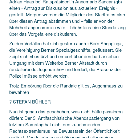
Adrian Haas bei Ratspräsidentin Annemarie Sancar (gb)
einen «Antrag zur Diskussion aus aktuellem Ereignis»
gestellt. Morgen werden die Mitglieder des Stadtrates also
über diesen Antrag abstimmen und – falls er von der
Mehrheit angenommen wird – höchstens eine Stunde lang
über das Vorgefallene diskutieren.
Zu den Vorfällen hat sich gestern auch «Bern Shopping»,
die Vereinigung Berner Spezialgeschäfte, geäussert. Sie
zeigt sich «bestürzt und empört über den barbarischen
Umgang mit dem Welterbe Berner Altstadt durch
randalierende Jugendliche» und fordert, die Präsenz der
Polizei müsse erhöht werden.
Trotz Empörung über die Randale gilt es, Augenmass zu
bewahren
? STEFAN BÜHLER
Nun ist genau das geschehen, was nicht hätte passieren
dürfen: Der 3. Antifaschistische Abendspaziergang von
letztem Samstag hat nicht den zunehmenden
Rechtsextremismus ins Bewusstsein der Öffentlichkeit
gerückt. Von Interesse und Gegenstand allgemeiner