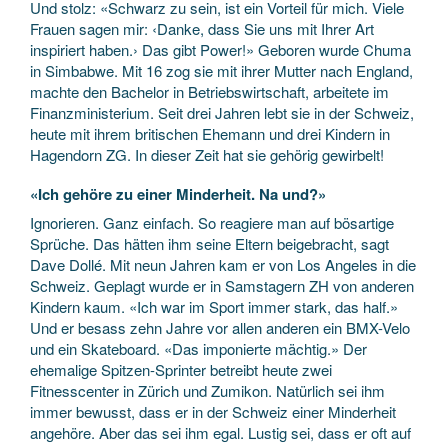
Und stolz: «Schwarz zu sein, ist ein Vorteil für mich. Viele
Frauen sagen mir: ‹Danke, dass Sie uns mit Ihrer Art
inspiriert haben.› Das gibt Power!» Geboren wurde Chuma
in Simbabwe. Mit 16 zog sie mit ihrer Mutter nach England,
machte den Bachelor in Betriebswirtschaft, arbeitete im
Finanzministerium. Seit drei Jahren lebt sie in der Schweiz,
heute mit ihrem britischen Ehemann und drei Kindern in
Hagendorn ZG. In dieser Zeit hat sie gehörig gewirbelt!
«Ich gehöre zu einer Minderheit. Na und?»
Ignorieren. Ganz einfach. So reagiere man auf bösartige
Sprüche. Das hätten ihm seine Eltern beigebracht, sagt
Dave Dollé. Mit neun Jahren kam er von Los Angeles in die
Schweiz. Geplagt wurde er in Samstagern ZH von anderen
Kindern kaum. «Ich war im Sport immer stark, das half.»
Und er besass zehn Jahre vor allen anderen ein BMX-Velo
und ein Skateboard. «Das imponierte mächtig.» Der
ehemalige Spitzen-Sprinter betreibt heute zwei
Fitnesscenter in Zürich und Zumikon. Natürlich sei ihm
immer bewusst, dass er in der Schweiz einer Minderheit
angehöre. Aber das sei ihm egal. Lustig sei, dass er oft auf