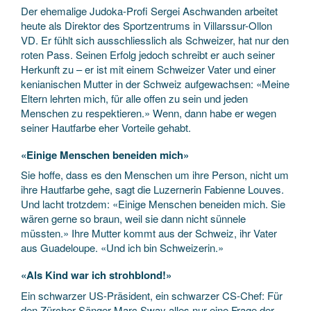
Der ehemalige Judoka-Profi Sergei Aschwanden arbeitet
heute als Direktor des Sportzentrums in Villarssur-Ollon
VD. Er fühlt sich ausschliesslich als Schweizer, hat nur den
roten Pass. Seinen Erfolg jedoch schreibt er auch seiner
Herkunft zu – er ist mit einem Schweizer Vater und einer
kenianischen Mutter in der Schweiz aufgewachsen: «Meine
Eltern lehrten mich, für alle offen zu sein und jeden
Menschen zu respektieren.» Wenn, dann habe er wegen
seiner Hautfarbe eher Vorteile gehabt.
«Einige Menschen beneiden mich»
Sie hoffe, dass es den Menschen um ihre Person, nicht um
ihre Hautfarbe gehe, sagt die Luzernerin Fabienne Louves.
Und lacht trotzdem: «Einige Menschen beneiden mich. Sie
wären gerne so braun, weil sie dann nicht sünnele
müssten.» Ihre Mutter kommt aus der Schweiz, ihr Vater
aus Guadeloupe. «Und ich bin Schweizerin.»
«Als Kind war ich strohblond!»
Ein schwarzer US-Präsident, ein schwarzer CS-Chef: Für
den Zürcher Sänger Marc Sway alles nur eine Frage der