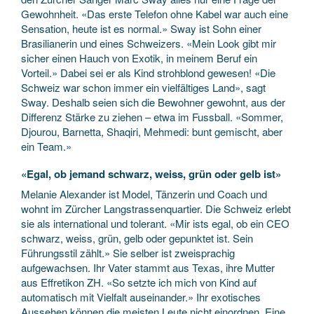
Gewohnheit. «Das erste Telefon ohne Kabel war auch eine
Sensation, heute ist es normal.» Sway ist Sohn einer
Brasilianerin und eines Schweizers. «Mein Look gibt mir
sicher einen Hauch von Exotik, in meinem Beruf ein
Vorteil.» Dabei sei er als Kind strohblond gewesen! «Die
Schweiz war schon immer ein vielfältiges Land», sagt
Sway. Deshalb seien sich die Bewohner gewohnt, aus der
Differenz Stärke zu ziehen – etwa im Fussball. «Sommer,
Djourou, Barnetta, Shaqiri, Mehmedi: bunt gemischt, aber
ein Team.»
«Egal, ob jemand schwarz, weiss, grün oder gelb ist»
Melanie Alexander ist Model, Tänzerin und Coach und
wohnt im Zürcher Langstrassenquartier. Die Schweiz erlebt
sie als international und tolerant. «Mir ists egal, ob ein CEO
schwarz, weiss, grün, gelb oder gepunktet ist. Sein
Führungsstil zählt.» Sie selber ist zweisprachig
aufgewachsen. Ihr Vater stammt aus Texas, ihre Mutter
aus Effretikon ZH. «So setzte ich mich von Kind auf
automatisch mit Vielfalt auseinander.» Ihr exotisches
Aussehen können die meisten Leute nicht einordnen. Eine