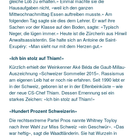
gleiche Lob zu erhalten.» Einmal machte sie die
Hausaufgaben nicht, «weil ich den ganzen
Mittwochnachmittag Essen auftreiben musste.» Am
folgenden Tag sagte sie dies dem Lehrer. Er warf ihre
Sachen vor der Klasse auf den Boden, sagte: «Typisch
Neger, die lügen immer.» Heute ist die Zürcherin aus Hinwil
Anwaltsassistentin. Sie halte sich an Antoine de Saint-
Exupéry: «Man sieht nur mit dem Herzen gut.»
«Ich bin stolz auf Thiam!»
Kürzlich erhielt der Weinkenner Aké Béda die Gault-Millau-
Auszeichnung «Schweizer Sommelier 2015». Rassismus
am eigenen Leib hat er noch nie erfahren. Seit 1990 lebt er
in der Schweiz, geboren ist er in der Elfenbeinküste – wie
der neue CS-Chef Thiam. Dessen Ernennung sei ein
starkes Zeichen: «Ich bin stolz auf Thiam!»
«Hundert Prozent Schweizerin»
Die rechtsextreme Partei Pnos nannte Whitney Toyloy
nach ihrer Wahl zur Miss Schweiz «ein Geschwür». «Das
war heftig», sagt die Waadtländerin. Sie hat Wurzeln in