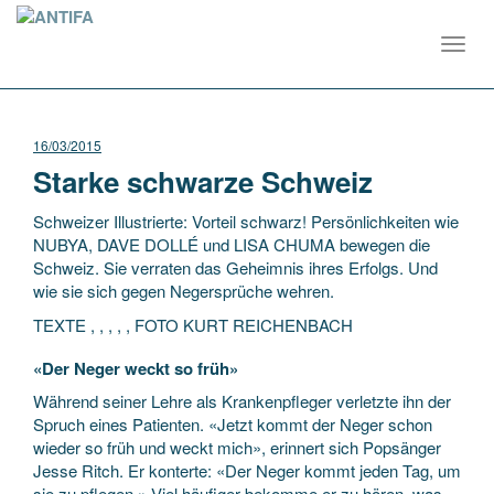
Toggl
navig
16/03/2015
Starke schwarze Schweiz
Schweizer Illustrierte: Vorteil schwarz! Persönlichkeiten wie
NUBYA, DAVE DOLLÉ und LISA CHUMA bewegen die
Schweiz. Sie verraten das Geheimnis ihres Erfolgs. Und
wie sie sich gegen Negersprüche wehren.
TEXTE , , , , , FOTO KURT REICHENBACH
«Der Neger weckt so früh»
Während seiner Lehre als Krankenpfleger verletzte ihn der
Spruch eines Patienten. «Jetzt kommt der Neger schon
wieder so früh und weckt mich», erinnert sich Popsänger
Jesse Ritch. Er konterte: «Der Neger kommt jeden Tag, um
sie zu pflegen.» Viel häufiger bekomme er zu hören, was