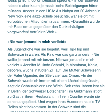
weiss ja nicht, ob ich Deutsch spreche.» In der Schweiz
habe sie aber kaum je rassistische Beleidigungen hören
müssen. Anders in den USA: Als Nubya vor 20 Jahren in
New York eine Jazz-Schule besuchte, war sie oft mit
europäischen Mitschülern zusammen. «Daraufhin wurde
mir Rassismus gegenüber den Dunkelhäutigen
vorgeworfen! Verrückte Welt.»
«Nie war jemand in mich verliebt»
Als Jugendliche war sie begehrt, weil Hip-Hop und
Schwarze in waren. Als Kind war das ganz anders: «Nie
wollte jemand mit mir tanzen. Nie war jemand in mich
verliebt.» Jennifer Mulinde-Schmid, in Mombasa, Kenia,
geboren, wuchs in Kloten ZH auf. Die Mutter Schweizerin,
der Vater Ugander, der Stiefvater aus Oman. «In der
Schweiz wurde ich immer mit einem Lächeln begrüsst»,
sagt die Schauspielerin und Wirtin. Seit zehn Jahren lebt sie
in Berlin, der Schweizer Botschafter Tim Guldimann ist oft
zu Gast in ihrem Restaurant. In ihrem Quartier wurde sie
schon angepöbelt. Und wegen ihres Äusseren hat sie TV-
Rollen nicht bekommen. In der Schweiz sind die
Filmangebote oft stereotyp: Flüchtling, Prostituierte oder