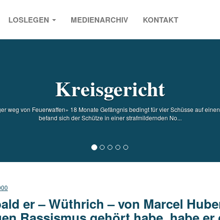
LOSLEGEN
MEDIENARCHIV
KONTAKT
s
Kreisgericht
er weg von Feuerwaffen» 18 Monate Gefängnis bedingt für vier Schüsse auf einen Po
befand sich der Schütze in einer strafmildernden No...
000
ald er – Wüthrich – von Marcel Hube
en Rassismus gehört habe, habe er 