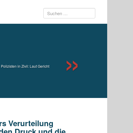
Suchen
Next
nach:
lizisten in Zivil: Laut Gericht
rs Verurteilung
den Druck und die