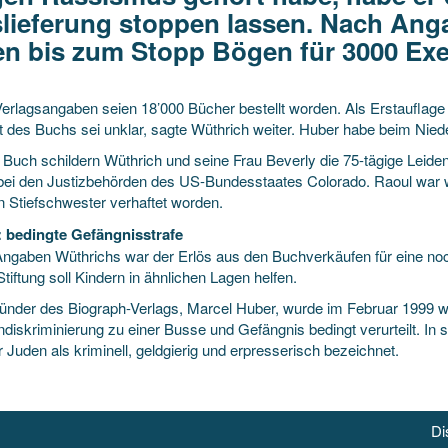
lieferung stoppen lassen. Nach An
en bis zum Stopp Bögen für 3000 Exe
erlagsangaben seien 18’000 Bücher bestellt worden. Als Erstauflag
t des Buchs sei unklar, sagte Wüthrich weiter. Huber habe beim Nie
 Buch schildern Wüthrich und seine Frau Beverly die
75-tägige Leide
bei den Justizbehörden des US-Bundesstaates Colorado. Raoul war w
n Stiefschwester verhaftet worden.
 bedingte Gefängnisstrafe
ngaben Wüthrichs war der Erlös aus den Buchverkäufen für eine noc
tiftung soll Kindern in ähnlichen Lagen helfen.
ünder des Biograph-Verlags, Marcel Huber, wurde im Februar 1999 
iskriminierung zu einer Busse und Gefängnis bedingt verurteilt. In s
r Juden als kriminell, geldgierig und erpresserisch bezeichnet.
Di