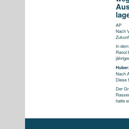
Aus
lag
AP
Nach V
Zukunf
In dem
Raoul 
jährige
Huber:
Nach A
Diese S
Der Gr
Rassend
hatte e