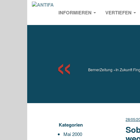
INFORMIEREN
VERTIEFEN
Previou
BernerZeitung «In Zukunft Fing
28/05/2
Kategorien
Sob
Mai 2000
weg