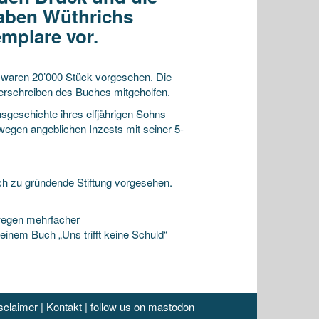
gaben Wüthrichs
mplare vor.
e waren 20’000 Stück vorgesehen. Die
derschreiben des Buches mitgeholfen.
nsgeschichte ihres elfjährigen Sohns
egen angeblichen Inzests mit seiner 5-
h zu gründende Stiftung vorgesehen.
wegen mehrfacher
einem Buch „Uns trifft keine Schuld“
sclaimer
|
Kontakt
|
follow us on mastodon