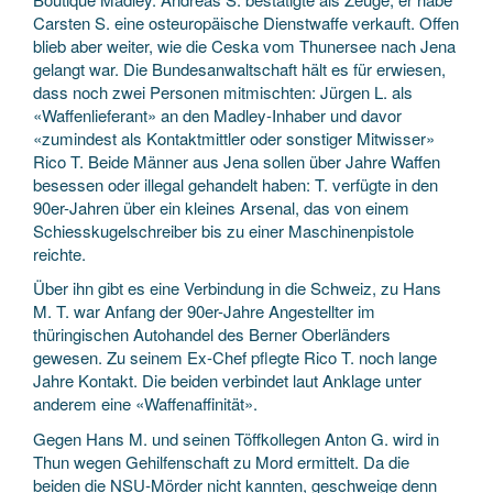
Carsten S. eine osteuropäische Dienstwaffe verkauft. Offen
blieb aber weiter, wie die Ceska vom Thunersee nach Jena
gelangt war. Die Bundesanwaltschaft hält es für erwiesen,
dass noch zwei Personen mitmischten: Jürgen L. als
«Waffenlieferant» an den Madley-Inhaber und davor
«zumindest als Kontaktmittler oder sonstiger Mitwisser»
Rico T. Beide Männer aus Jena sollen über Jahre Waffen
besessen oder illegal gehandelt haben: T. verfügte in den
90er-Jahren über ein kleines Arsenal, das von einem
Schiesskugelschreiber bis zu einer Maschinenpistole
reichte.
Über ihn gibt es eine Verbindung in die Schweiz, zu Hans
M. T. war Anfang der 90er-Jahre Angestellter im
thüringischen Autohandel des Berner Oberländers
gewesen. Zu seinem Ex-Chef pflegte Rico T. noch lange
Jahre Kontakt. Die beiden verbindet laut Anklage unter
anderem eine «Waffenaffinität».
Gegen Hans M. und seinen Töffkollegen Anton G. wird in
Thun wegen Gehilfenschaft zu Mord ermittelt. Da die
beiden die NSU-Mörder nicht kannten, geschweige denn