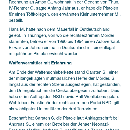
Rechnung an Anton G., wohnhaft in der Gegend von Thun.
IV-Rentner G. sagte Anfang Jahr aus, er habe die Pistolen
für einen Töffkollegen, den erwähnten Kleinunternehmer M.,
bestellt.
Hans M. hatte nach dem Mauerfall in Ostdeutschland
gelebt. In Thüringen, von wo die rechtsextremen Mörder
stammten, betrieb er von 1990 bis 1994 einen Autoverkauf.
Er war vor Jahren einmal in Deutschland mit einer illegal
mitgeführten Pistole erwischt worden.
Waffenvermittler mit Erfahrung
Am Ende der Waffenschieberkette stand Carsten S., einer
der mitangeklagten mutmasslichen Helfer der Mörder. S.,
längst aus der rechten Szene ausgestiegen, hat gestanden,
den Untergetauchten die Ceska übergeben zu haben. Dies
habe er im Auftrag des NSU sowie Ralf Wohllebens getan.
Wohlleben, Funktionär der rechtsextremen Partei NPD, gilt
als wichtigster Unterstützer der drei Terroristen.
Beschafft hat Carsten S. die Pistole laut Anklageschrift bei
Andreas S., einem der Betreiber der Jenaer Neonazi-
Boutique Madley. Andreas S. bestätigte als Zeuge, er habe