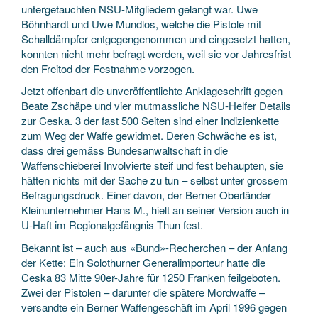
untergetauchten NSU-Mitgliedern gelangt war. Uwe
Böhnhardt und Uwe Mundlos, welche die Pistole mit
Schalldämpfer entgegengenommen und eingesetzt hatten,
konnten nicht mehr befragt werden, weil sie vor Jahresfrist
den Freitod der Festnahme vorzogen.
Jetzt offenbart die unveröffentlichte Anklageschrift gegen
Beate Zschäpe und vier mutmassliche NSU-Helfer Details
zur Ceska. 3 der fast 500 Seiten sind einer Indizienkette
zum Weg der Waffe gewidmet. Deren Schwäche es ist,
dass drei gemäss Bundesanwaltschaft in die
Waffenschieberei Involvierte steif und fest behaupten, sie
hätten nichts mit der Sache zu tun – selbst unter grossem
Befragungsdruck. Einer davon, der Berner Oberländer
Kleinunternehmer Hans M., hielt an seiner Version auch in
U-Haft im Regionalgefängnis Thun fest.
Bekannt ist – auch aus «Bund»-Recherchen – der Anfang
der Kette: Ein Solothurner Generalimporteur hatte die
Ceska 83 Mitte 90er-Jahre für 1250 Franken feilgeboten.
Zwei der Pistolen – darunter die spätere Mordwaffe –
versandte ein Berner Waffengeschäft im April 1996 gegen