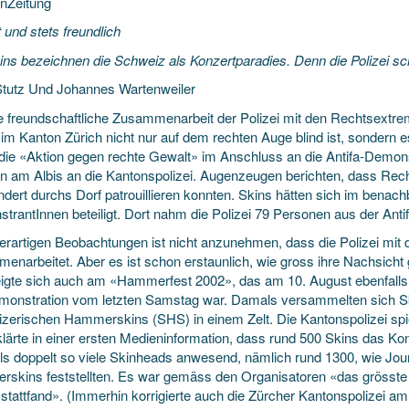
nZeitung
 und stets freundlich
ins bezeichnen die Schweiz als Konzertparadies. Denn die Polizei sch
tutz Und Johannes Wartenweiler
e freundschaftliche Zusammenarbeit der Polizei mit
den Rechtsextrem
i im Kanton Zürich nicht nur auf dem rechten Auge blind ist, sondern
t die «Aktion gegen rechte Gewalt» im Anschluss an die Antifa-Demon
ern am Albis an die Kantonspolizei. Augenzeugen berichten, dass Re
ndert durchs Dorf patrouillieren konnten. Skins hätten sich im bena
trantInnen beteiligt. Dort nahm die Polizei 79 Personen aus der Anti
derartigen Beobachtungen ist nicht anzunehmen, dass die Polizei mit
enarbeitet. Aber es ist schon erstaunlich, wie gross ihre Nachsicht 
igte sich auch am «Hammerfest 2002», das am 10. August ebenfalls in
monstration vom letzten Samstag war. Damals versammelten sich Sk
zerischen Hammerskins (SHS) in einem Zelt. Die Kantonspolizei spiel
klärte in einer ersten Medieninformation, dass rund 500 Skins das Ko
ls doppelt so viele Skinheads anwesend, nämlich rund 1300, wie Jour
skins feststellten. Es war gemäss den Organisatoren «das grösste 
 stattfand». (Immerhin korrigierte auch die Zürcher Kantonspolizei a