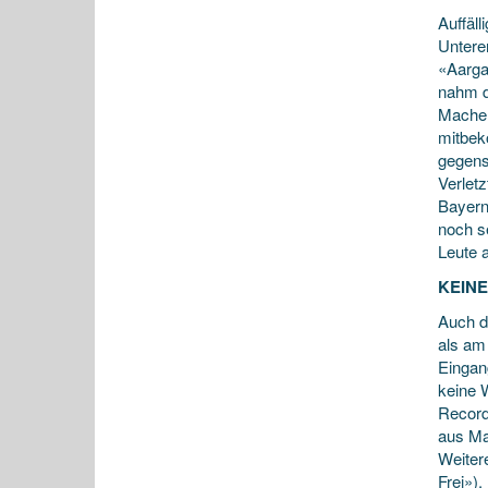
Auffäl
Untere
«Aarga
nahm di
Macher
mitbek
gegense
Verlet
Bayern
noch s
Leute 
KEIN
Auch d
als am
Eingan
keine 
Record
aus Ma
Weiter
Frei»)