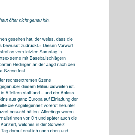
aut öfter nicht genau hin.
en gesehen hat, der weiss, dass die
 es bewusst zudrückt.» Diesen Vorwurf
stration vom letzten Samstag in
chtsextreme mit Baseballschlägern
chbarten Hedingen an der Jagd nach den
fa-Szene fest.
 der rechtsextremen Szene
gegenüber diesem Milieu bisweilen ist.
 Affoltern stattfand – und der Anlass
ins aus ganz Europa auf Einladung der
te die Angelegenheit vorerst herunter
nzert besucht hätten. Allerdings waren
nalistInnen vor Ort und später auch die
Konzert, welches in der Schweiz
m Tag darauf deutlich nach oben und