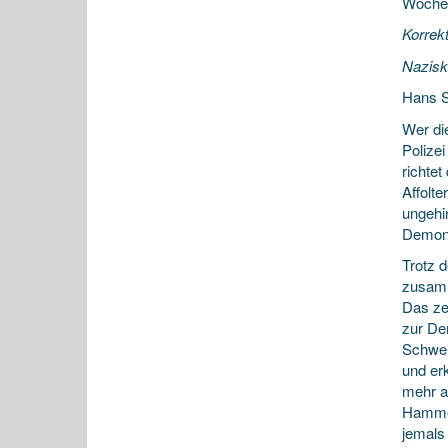
Woche
Korrekt
Nazisk
Hans S
Wer di
Polize
richte
Affolt
ungehi
Demons
Trotz 
zusamm
Das ze
zur De
Schwei
und er
mehr a
Hammer
jemals