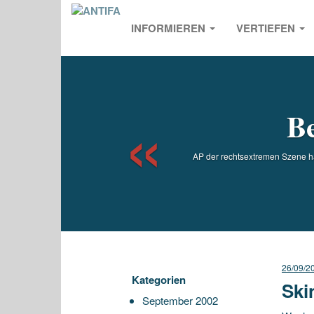
INFORMIEREN
VERTIEFEN
Previou
Be
AP der rechtsextremen Szene ha
26/09/2
Kategorien
Ski
September 2002