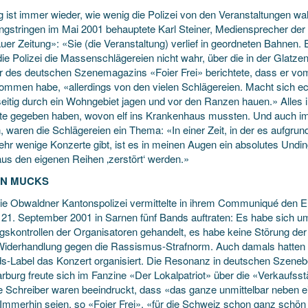
lig ist immer wieder, wie wenig die Polizei von den Veranstaltungen 
ngstringen im Mai 2001 behauptete Karl Steiner, Mediensprecher der
uer Zeitung»: «Sie (die Veranstaltung) verlief in geordneten Bahnen.
e Polizei die Massenschlägereien nicht wahr, über die in der Glatzen
 des deutschen Szenemagazins «Foier Frei» berichtete, dass er vom
ommen habe, «allerdings von den vielen Schlägereien. Macht sich ech
itig durch ein Wohngebiet jagen und vor den Ranzen hauen.» Alles in 
zte gegeben haben, wovon elf ins Krankenhaus mussten. Und auch i
, waren die Schlägereien ein Thema: «In einer Zeit, in der es aufgru
ehr wenige Konzerte gibt, ist es in meinen Augen ein absolutes Undi
aus den eigenen Reihen ‚zerstört‘ werden.»
EN MUCKS
ie Obwaldner Kantonspolizei vermittelte in ihrem Communiqué den Ein
 21. September 2001 in Sarnen fünf Bands auftraten: Es habe sich u
gskontrollen der Organisatoren gehandelt, es habe keine Störung der 
Widerhandlung gegen die Rassismus-Strafnorm. Auch damals hatten
s-Label das Konzert organisiert. Die Resonanz in deutschen Szene
rburg freute sich im Fanzine «Der Lokalpatriot» über die «Verkaufsst
e Schreiber waren beeindruckt, dass «das ganze unmittelbar neben ei
. Immerhin seien, so «Foier Frei», «für die Schweiz schon ganz sch