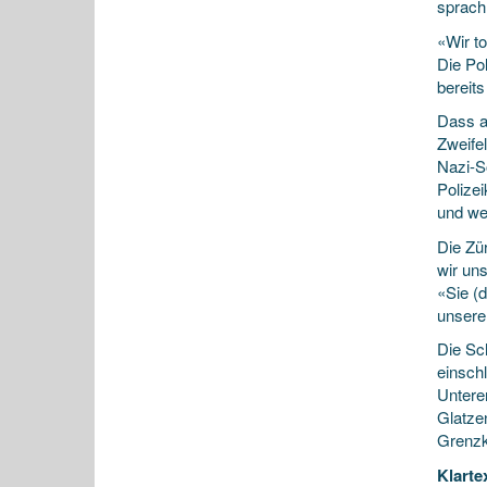
sprach
«Wir t
Die Pol
bereits
Dass a
Zweifel
Nazi-S
Polize
und we
Die Zü
wir un
«Sie (d
unsere
Die Sc
einsch
Untere
Glatzen
Grenzko
Klarte