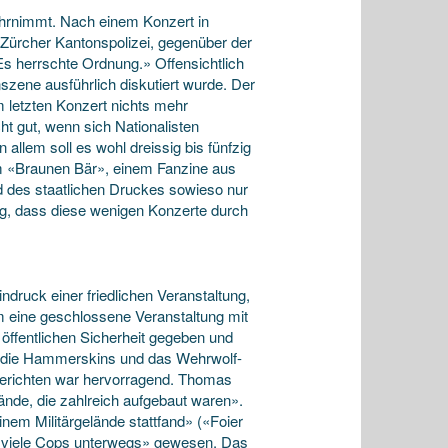
wahrnimmt. Nach einem Konzert in
 Zürcher Kantonspolizei, gegenüber der
 Es herrschte Ordnung.» Offensichtlich
szene ausführlich diskutiert wurde. Der
 letzten Konzert nichts mehr
t gut, wenn sich Nationalisten
allem soll es wohl dreissig bis fünfzig
m «Braunen Bär», einem Fanzine aus
nd des staatlichen Druckes sowieso nur
ng, dass diese wenigen Konzerte durch
druck einer friedlichen Veranstaltung,
m eine geschlossene Veranstaltung mit
öffentlichen Sicherheit gegeben und
 die Hammerskins und das Wehrwolf-
berichten war hervorragend. Thomas
ände, die zahlreich aufgebaut waren».
nem Militärgelände stattfand» («Foier
ön viele Cops unterwegs» gewesen. Das