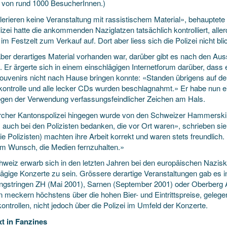
 von rund 1000 BesucherInnen.)
olerieren keine Veranstaltung mit rassistischem Material», behauptet
izei hatte die ankommenden Naziglatzen tatsächlich kontrolliert, aller
 im Festzelt zum Verkauf auf. Dort aber liess sich die Polizei nicht bli
ber derartiges Material vorhanden war, darüber gibt es nach den Au
. Er ärgerte sich in einem einschlägigen Internetforum darüber, dass
ouvenirs nicht nach Hause bringen konnte: «Standen übrigens auf der
ikontrolle und alle lecker CDs wurden beschlagnahmt.» Er habe nun
gen der Verwendung verfassungsfeindlicher Zeichen am Hals.
rcher Kantonspolizei hingegen wurde von den Schweizer Hammerskin
s auch bei den Polizisten bedanken, die vor Ort waren», schrieben si
ie Polizisten) machten ihre Arbeit korrekt und waren stets freundlic
m Wunsch, die Medien fernzuhalten.»
hweiz erwarb sich in den letzten Jahren bei den europäischen Naziski
lägige Konzerte zu sein. Grössere derartige Veranstaltungen gab es 
ngstringen ZH (Mai 2001), Sarnen (September 2001) oder Oberberg
 meckern höchstens über die hohen Bier- und Eintrittspreise, gelegen
ntrollen, nicht jedoch über die Polizei im Umfeld der Konzerte.
xt in Fanzines