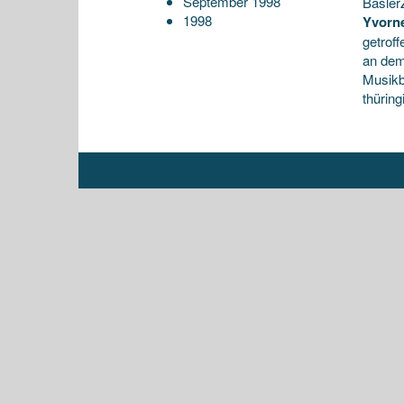
September 1998
Basler
1998
Yvorne
getrof
an dem
Musikb
thürin