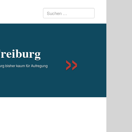
Suchen
Next
nach:
reiburg
urg bisher kaum für Aufregung