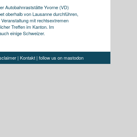
er Autobahnraststätte Yvorne (VD)
obet oberhalb von Lausanne durchführen,
r Veranstaltung mit rechtsextremen
cher Treffen im Kanton. Im
auch einige Schweizer.
sclaimer
|
Kontakt
|
follow us on mastodon