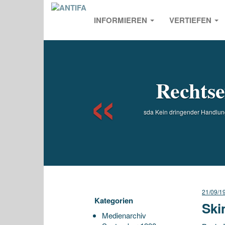
INFORMIEREN
VERTIEFEN
Previou
Rechts
sda Kein dringender Handlung
21/09/1
Kategorien
Ski
Medienarchiv