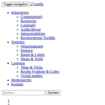
Toggle navigation
Informieren
Communiqués
Recherche
Lautstark!
Antifa-Revue
Jahresrückblicke
Rechtsextreme Vorfälle
Vertiefen
Organisationen
Parteien
Bands & Labels
Shops & Treffs
Loslegen
Tipps & Tricks
Rechte Symbole & Codes
Vorfall melden
Medienarchiv
Kontakt
Suchen
nach: