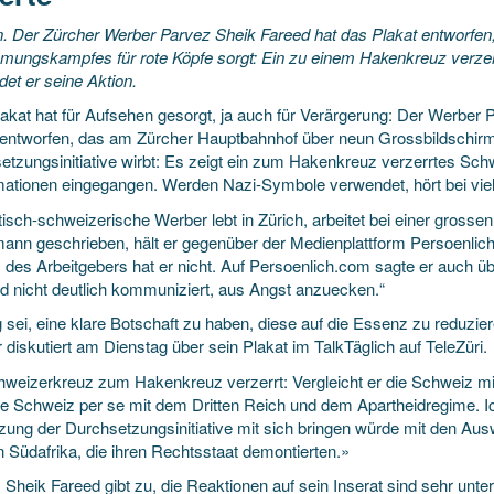
. Der Zürcher Werber Parvez Sheik Fareed hat das Plakat entworfen,
mungskampfes für rote Köpfe sorgt: Ein zu einem Hakenkreuz verze
et er seine Aktion.
lakat hat für Aufsehen gesorgt, ja auch für Verärgerung: Der Werber 
 entworfen, das am Zürcher Hauptbahnhof über neun Grossbildschirme
etzungsinitiative wirbt: Es zeigt ein zum Hakenkreuz verzerrtes Sc
ationen eingegangen. Werden Nazi-Symbole verwendet, hört bei viel
tisch-schweizerische Werber lebt in Zürich, arbeitet bei einer gross
mann geschrieben, hält er gegenüber der Medienplattform Persoenli
s des Arbeitgebers hat er nicht. Auf Persoenlich.com sagte er auch ü
rd nicht deutlich kommuniziert, aus Angst anzuecken.“
g sei, eine klare Botschaft zu haben, diese auf die Essenz zu reduzi
diskutiert am Dienstag über sein Plakat im TalkTäglich auf TeleZüri.
hweizerkreuz zum Hakenkreuz verzerrt: Vergleicht er die Schweiz mit
die Schweiz per se mit dem Dritten Reich und dem Apartheidregime. I
ung der Durchsetzungsinitiative mit sich bringen würde mit den A
n Südafrika, die ihren Rechtsstaat demontierten.»
Sheik Fareed gibt zu, die Reaktionen auf sein Inserat sind sehr unter