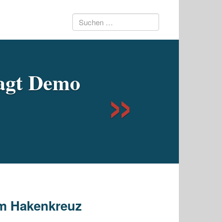
Suchen
Next
nach:
agt Demo
dem Hakenkreuz