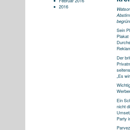
Februar 2016
2016
Watson
Abstim
begründ
Sein P
Plakat
Durchs
Reklam
Der bri
Privat
seiten
„Es wi
Wichti
Werber 
Ein Sc
nicht 
Umsetz
Party i
Parvez 