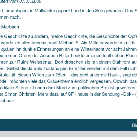
uten vom 07.07.2009
ert, erschlagen, in Müllsäcke gepackt und in den See geworfen: Das
lmen nach.
k Marbach
e Geschichte zu ändern, meine Geschichte, die Geschichte der Opfer
 würde ich alles geben», sagt Michael S. Als Mittäter wurde er zu 16 Ja
l quälen ihn dunkle Erinnerungen an eine Winternacht vor acht Jahr
extremen Orden der Arischen Ritter heckte er einen teuflischen Plan 
lmen zur Ruine Weissenau. Dort droschen sie mit einem Stahlrohr auf 
en. Selbst die damals zuständigen Ermittler werden mit dem Fall nich
rutalität, diesen Willen zum Töten – das geht unter die Haut», sagt de
deli möchten viele das Gräuelthema endlich vergessen. Obwohl das U
radikale Szene ist nach dem Mord zum politischen Projekt geworden 
er Simon Christen. Mehr dazu auf SF1 heute in der Sendung «Dok» (
schau».
Di