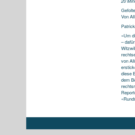
20 Min
Gefolt
Von Al
Patric
«Um di
– dafür
Witzwi
rechts
von Al
erstick
diese B
dem Bö
rechts
Report
«Rund