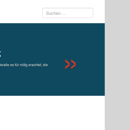
Suchen
Next
nach:
z
tie es für nötig erachtet, die