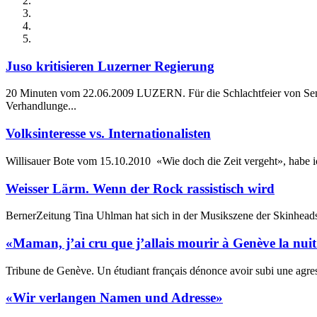
Juso kritisieren Luzerner Regierung
20 Minuten vom 22.06.2009 LUZERN. Für die Schlachtfeier von Semp
Verhandlunge...
Volksinteresse vs. Internationalisten
Willisauer Bote vom 15.10.2010 «Wie doch die Zeit vergeht», habe ic
Weisser Lärm. Wenn der Rock rassistisch wird
BernerZeitung Tina Uhlman hat sich in der Musikszene der Skinheads 
«Maman, j’ai cru que j’allais mourir à Genève la nui
Tribune de Genève. Un étudiant français dénonce avoir subi une agres
«Wir verlangen Namen und Adresse»