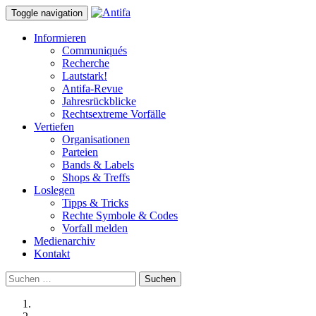
Toggle navigation
Informieren
Communiqués
Recherche
Lautstark!
Antifa-Revue
Jahresrückblicke
Rechtsextreme Vorfälle
Vertiefen
Organisationen
Parteien
Bands & Labels
Shops & Treffs
Loslegen
Tipps & Tricks
Rechte Symbole & Codes
Vorfall melden
Medienarchiv
Kontakt
Suchen
nach: