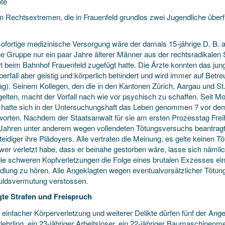
te
n Rechtsextremen, die in Frauenfeld grundlos zwei Jugendliche überfie
ofortige medizinische Versorgung wäre der damals 15-jährige D. B. a
ne Gruppe nur ein paar
Jahre älterer Männer aus der rechtsradikalen
 beim Bahnhof Frauenfeld zugefügt hatte. Die Ärzte konnten das junge
erfall aber geistig und körperlich behindert und wird immer auf Be
ag). Seinem Kollegen, den die in den Kantonen Zürich, Aargau und St
gelten, macht der Vorfall nach wie vor psychisch zu schaffen. Seit M
r hatte sich in der Untersuchungshaft das Leben genommen ? vor dem
worten. Nachdem der Staatsanwalt für sie am ersten Prozesstag Freih
Jahren unter anderem wegen vollendeten Tötungsversuchs beantragt 
teidiger ihre Plädoyers. Alle vertraten die Meinung, es gelte keinen 
wer verletzt habe, dass er beinahe gestorben wäre, lasse sich nämlic
die schweren Kopfverletzungen die Folge eines brutalen Exzesses eine
dlung zu hören. Alle Angeklagten wegen eventualvorsätzlicher Tötung
ldsvermutung verstossen.
te Strafen und Freispruch
einfacher Körperverletzung und weiterer Delikte dürfen fünf der Anges
ehrling, ein 23-jähriger Arbeitsloser, ein 22-jähriger Baumaschinenme