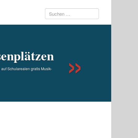
Suchen
Next
nach:
senplätzen
auf Schularealen gratis Musik-