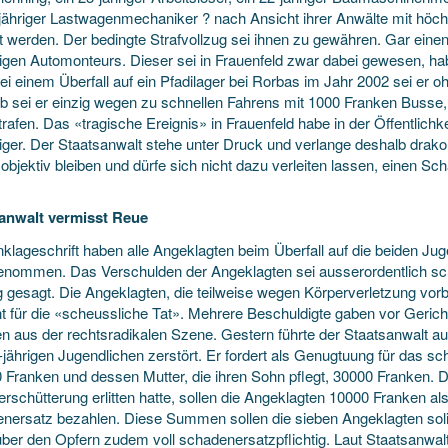
-jähriger Lastwagenmechaniker ? nach Ansicht ihrer Anwälte mit höc
ft werden. Der bedingte Strafvollzug sei ihnen zu gewähren. Gar einen
rigen Automonteurs. Dieser sei in Frauenfeld zwar dabei gewesen, ha
ei einem Überfall auf ein Pfadilager bei Rorbas im Jahr 2002 sei er
b sei er einzig wegen zu schnellen Fahrens mit 1000 Franken Busse,
rafen. Das «tragische Ereignis» in Frauenfeld habe in der Öffentlichk
diger. Der Staatsanwalt stehe unter Druck und verlange deshalb drak
 objektiv bleiben und dürfe sich nicht dazu verleiten lassen, einen
anwalt vermisst Reue
nklageschrift haben alle Angeklagten beim Überfall auf die beiden Ju
enommen. Das Verschulden der Angeklagten sei ausserordentlich sch
 gesagt. Die Angeklagten, die teilweise wegen Körperverletzung vorb
ht für die «scheussliche Tat». Mehrere Beschuldigte gaben vor Gericht
en aus der rechtsradikalen Szene. Gestern führte der Staatsanwalt au
-jährigen Jugendlichen zerstört. Er fordert als Genugtuung für das s
 Franken und dessen Mutter, die ihren Sohn pflegt, 30000 Franken. D
erschütterung erlitten hatte, sollen die Angeklagten 10000 Franken 
nersatz bezahlen. Diese Summen sollen die sieben Angeklagten sol
ber den Opfern zudem voll schadenersatzpflichtig. Laut Staatsanwalt