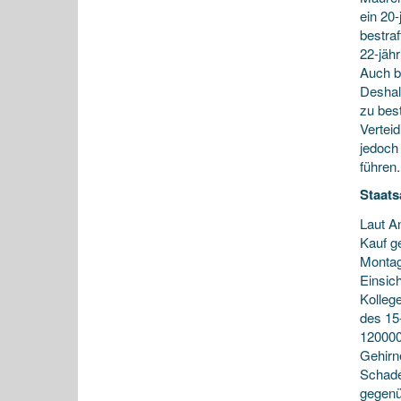
ein 20
bestra
22-jäh
Auch b
Deshal
zu best
Vertei
jedoch
führen.
Staats
Laut A
Kauf g
Montag
Einsic
Kolleg
des 15
120000
Gehirn
Schade
gegenü