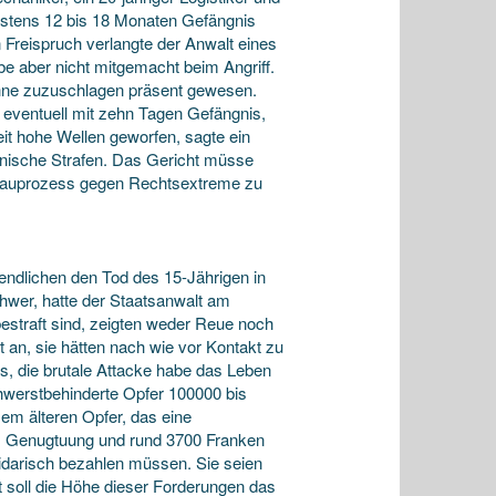
hstens 12 bis 18 Monaten Gefängnis
 Freispruch verlangte der Anwalt eines
be aber nicht mitgemacht beim Angriff.
 ohne zuzuschlagen präsent gewesen.
 eventuell mit zehn Tagen Gefängnis,
eit hohe Wellen geworfen, sagte ein
onische Strafen. Das Gericht müsse
 Schauprozess gegen Rechtsextreme zu
gendlichen den Tod des 15-Jährigen in
wer, hatte der Staatsanwalt am
estraft sind, zeigten weder Reue noch
 an, sie hätten nach wie vor Kontakt zu
s, die brutale Attacke habe das Leben
chwerstbehinderte Opfer 100000 bis
em älteren Opfer, das eine
als Genugtuung und rund 3700 Franken
idarisch bezahlen müssen. Sie seien
 soll die Höhe dieser Forderungen das