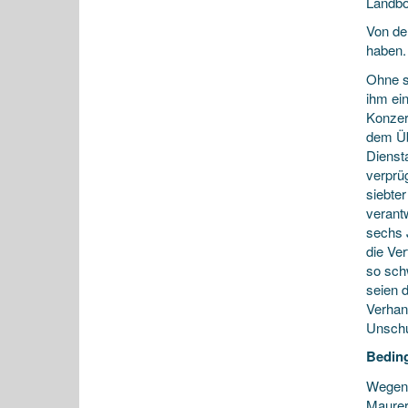
Landbo
Von de
haben.
Ohne s
ihm ei
Konzert
dem Üb
Dienst
verprü
siebte
verant
sechs 
die Ver
so sch
seien 
Verhan
Unschu
Beding
Wegen 
Maurerl