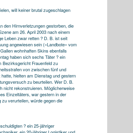
len, will keiner brutal zugeschlagen
n den Hirnverletzungen gestorben, die
 Szene am 26. April 2003 nach einem
 Leben zwar retten ? D. B. ist seit
treuung angewiesen sein («Landbote» vom
.Gallen wohnhaften Skins ebenfalls
ontag haben sich sechs Täter ? ein
 Bezirksgericht Frauenfeld zu
eitsstrafen von zwischen fünf und
hatte, hielten am Dienstag und gestern
Tötungsversuch zu beurteilen. Wer D. B.
h nicht rekonstruieren. Möglicherweise
s Einzeltäters, war gestern in der
 zu verurteilen, würde gegen die
chuldigten ? ein 25-jähriger
chaniker, ein 20-jähriger Logistiker und