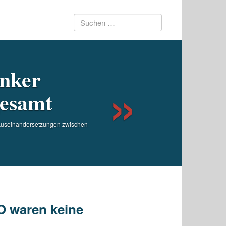
Suchen
Next
nach:
inker
gesamt
 Auseinandersetzungen zwischen
O waren keine