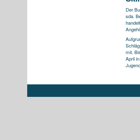
Der B
sda. B
handel
Angehö
Aufgru
Schläg
mit. B
April 
Jugendl