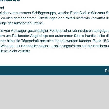
und
ei den vermummten Schlägertrupps, welche Ende April in Winznau SO 
t es sich gemässersten Ermittlungen der Polizei nicht wie vermutet
rige der autonomen Szene.
nd von Aussagen geschädigter
Festbesucher könne davon ausgegang
ern um Punksoder Angehörige der autonomen Szene handle, teilte die
isher habe die Täterschaft abernicht eruiert werden können. Rund 1
in Winznau mit Baseballschlägern undSchlagstöcken auf die Festbesu
iche leicht verletzt.
Di