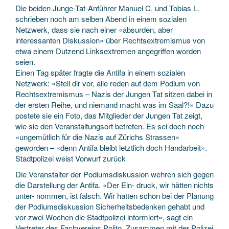
Die beiden Junge-Tat-Anführer Manuel C. und Tobias L.
schrieben noch am selben Abend in einem sozialen
Netzwerk, dass sie nach einer «absurden, aber
interessanten Diskussion» über Rechtsextremismus von
etwa einem Dutzend Linksextremen angegriffen worden
seien.
Einen Tag später fragte die Antifa in einem sozialen
Netzwerk: «Stell dir vor, alle reden auf dem Podium von
Rechtsextremismus – Nazis der Jungen Tat sitzen dabei in
der ersten Reihe, und niemand macht was im Saal?!» Dazu
postete sie ein Foto, das Mitglieder der Jungen Tat zeigt,
wie sie den Veranstaltungsort betreten. Es sei doch noch
«ungemütlich für die Nazis auf Zürichs Strassen»
geworden – «denn Antifa bleibt letztlich doch Handarbeit».
Stadtpolizei weist Vorwurf zurück
Die Veranstalter der Podiumsdiskussion wehren sich gegen
die Darstellung der Antifa. «Der Ein- druck, wir hätten nichts
unter- nommen, ist falsch. Wir hatten schon bei der Planung
der Podiumsdiskussion Sicherheitsbedenken gehabt und
vor zwei Wochen die Stadtpolizei informiert», sagt ein
Vertreter des Fachvereins Polito. Zusammen mit der Polizei