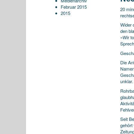
Medienarchiv
Februar 2015
20 minu
2015
rechts
Wider 
den bl
«Wir to
Sprech
Geschä
Die Ant
Namen 
Geschä
unklar.
Rohrba
glaubha
Aktivi
Fehlve
Seit B
gehört
Zeitun