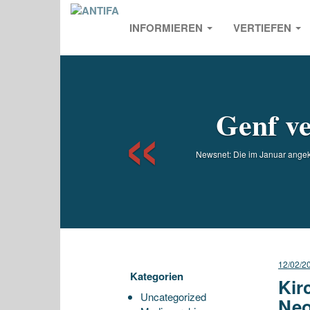
INFORMIEREN
VERTIEFEN
Previou
Genf ve
Newsnet: Die im Januar angek
12/02/2
Kategorien
Kir
Uncategorized
Neo