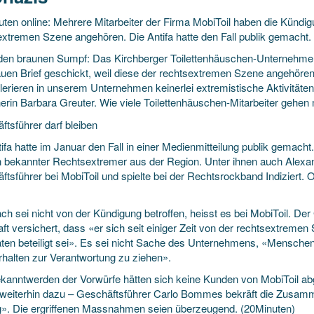
ten online: Mehrere Mitarbeiter der Firma MobiToil haben die Kündigu
extremen Szene angehören. Die Antifa hatte den Fall publik gemacht.
den braunen Sumpf: Das Kirchberger Toilettenhäuschen-Unternehmen
auen Brief geschickt, weil diese der rechtsextremen Szene angehören,
lerieren in unserem Unternehmen keinerlei extremistische Aktivitäten 
erin Barbara Greuter. Wie viele Toilettenhäuschen-Mitarbeiter gehen 
ftsführer darf bleiben
ifa hatte im Januar den Fall in einer Medienmitteilung publik gemacht.
bekannter Rechtsextremer aus der Region. Unter ihnen auch Alexan
ftsführer bei MobiToil und spielte bei der Rechtsrockband Indiziert. 
ch sei nicht von der Kündigung betroffen, heisst es bei MobiToil. D
ft versichert, dass «er sich seit einiger Zeit von der rechtsextremen
täten beteiligt sei». Es sei nicht Sache des Unternehmens, «Menschen
rhalten zur Verantwortung zu ziehen».
ekanntwerden der Vorwürfe hätten sich keine Kunden von MobiToil ab
 weiterhin dazu – Geschäftsführer Carlo Bommes bekräft die Zusam
g». Die ergriffenen Massnahmen seien überzeugend. (20Minuten)