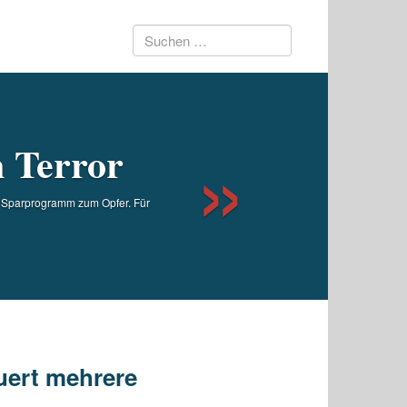
Suchen
Next
nach:
n Terror
n Sparprogramm zum Opfer. Für
uert mehrere