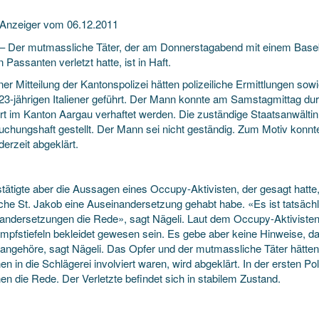
Anzeiger vom 06.12.2011
 – Der mutmassliche Täter, der am Donnerstagabend mit einem Baseb
n Passanten verletzt hatte, ist in Haft.
iner Mitteilung der Kantonspolizei hätten polizeiliche Ermittlungen 
23-jährigen Italiener geführt. Der Mann konnte am Samstagmittag du
t im Kanton Aargau verhaftet werden. Die zuständige Staatsanwältin 
uchungshaft gestellt. Der Mann sei nicht geständig. Zum Motiv konnt
erzeit abgeklärt.
tätigte aber die Aussagen eines Occupy-Aktivisten, der gesagt hatte,
rche St. Jakob eine Auseinandersetzung gehabt habe. «Es ist tatsäch
andersetzungen die Rede», sagt Nägeli. Laut dem Occupy-Aktivisten
mpfstiefeln bekleidet gewesen sein. Es gebe aber keine Hinweise, 
angehöre, sagt Nägeli. Das Opfer und der mutmassliche Täter hätten
n in die Schlägerei involviert waren, wird abgeklärt. In der ersten 
n die Rede. Der Verletzte befindet sich in stabilem Zustand.