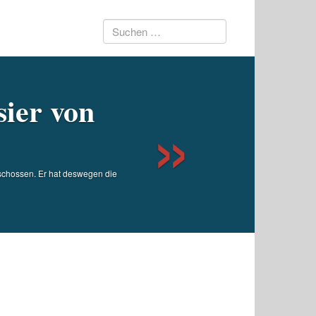
Suchen
Next
nach:
sier von
eschossen. Er hat deswegen die