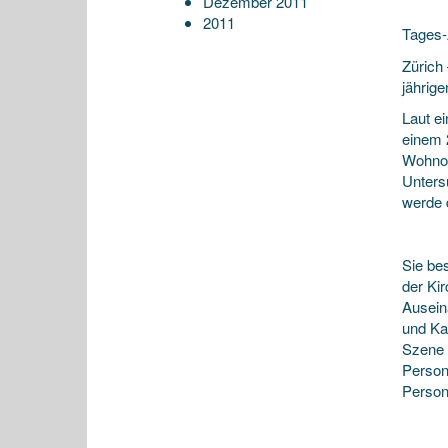
Dezember 2011
2011
Tages-
Zürich
jährige
Laut e
einem 
Wohnor
Unters
werde d
Sie bes
der Ki
Ausein
und Ka
Szene 
Persone
Persone