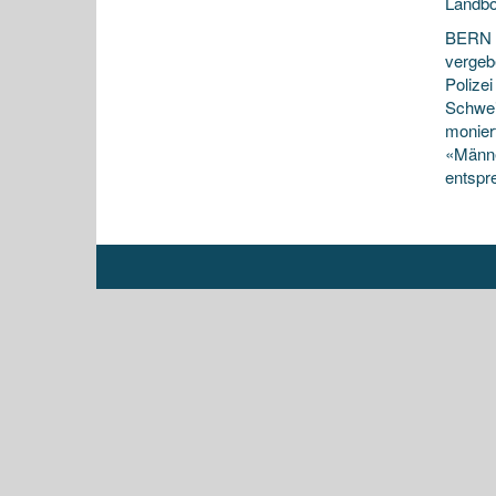
Landbo
BERN ?
vergeb
Polizei
Schwei
monier
«Männe
entspr