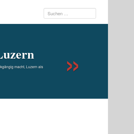
Suchen
Next
nach:
 Luzern
ückgängig macht, Luzern als