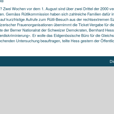
te
 Zwei Wochen vor dem 1. August sind über zwei Drittel der 2000 verfü
en. Gemäss Rütlikommission haben sich zahlreiche Familien dafür int
 auf kurzfristige Aufrufe zum Rütli-Besuch aus
der rechtsextremen S
zerischer Frauenorganisationen übernimmt die Ticket-Vergabe für die
te der Berner Nationalrat der Schweizer Demokraten, Bernhard Hess,
rdiskriminierung». Er wolle das Eidgenössische Büro für die Gleichs
echenden Untersuchung beauftragen, teilte Hess gestern der Öffentlic
Di