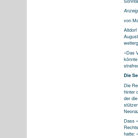
Sonnta
Anzeig
von Ma
Altdor
August
weiterg
«Das V
könnte
strafr
Die Se
Die Re
hinter 
der die
stütze
Neonaz
Dass «
Rechts
hatte: