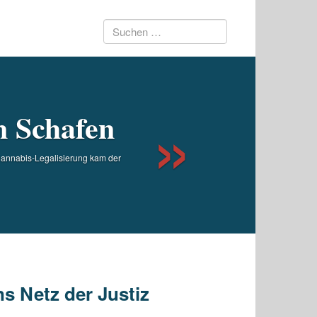
Suchen
Next
nach:
 Schafen
Cannabis-Legalisierung kam der
ns Netz der Justiz