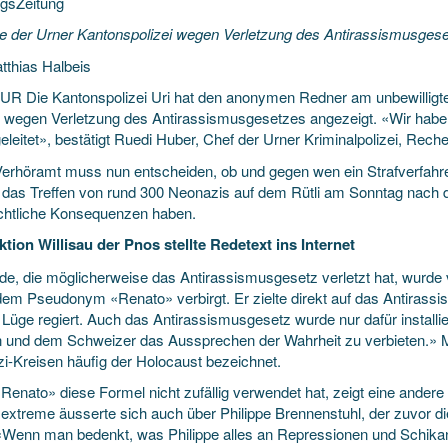
gsZeitung
e der Urner Kantonspolizei wegen Verletzung des Antirassismusges
tthias Halbeis
f UR Die Kantonspolizei Uri hat den anonymen Redner am unbewilligt
 wegen Verletzung
des Antirassismusgesetzes angezeigt. «Wir habe
eleitet», bestätigt Ruedi Huber, Chef der Urner Kriminalpolizei, Rec
erhöramt muss nun entscheiden, ob und gegen wen ein Strafverfahren
 das Treffen von rund 300 Neonazis auf dem Rütli am Sonntag nach de
echtliche Konsequenzen haben.
ktion Willisau der Pnos stellte Redetext ins Internet
de, die möglicherweise das Antirassismusgesetz verletzt hat, wurde 
dem Pseudonym «Renato» verbirgt. Er zielte direkt auf das Antirassis
 Lüge regiert. Auch das Antirassismusgesetz wurde nur dafür installi
n und dem Schweizer das Aussprechen der Wahrheit zu verbieten.» Mi
i-Kreisen häufig der Holocaust bezeichnet.
Renato» diese Formel nicht zufällig verwendet hat, zeigt eine ande
extreme äusserte sich auch über Philippe Brennenstuhl, der zuvor di
 «Wenn man bedenkt, was Philippe alles an Repressionen und Schik