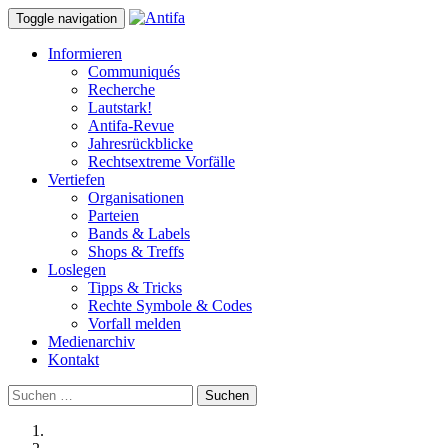
Toggle navigation
Informieren
Communiqués
Recherche
Lautstark!
Antifa-Revue
Jahresrückblicke
Rechtsextreme Vorfälle
Vertiefen
Organisationen
Parteien
Bands & Labels
Shops & Treffs
Loslegen
Tipps & Tricks
Rechte Symbole & Codes
Vorfall melden
Medienarchiv
Kontakt
Suchen
nach: