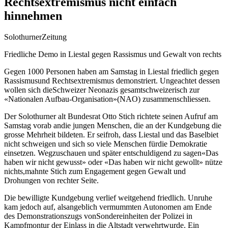
Rechtsextremismus nicht einfach
hinnehmen
SolothurnerZeitung
Friedliche Demo in Liestal gegen Rassismus und Gewalt von rechts
Gegen 1000 Personen haben am Samstag in Liestal friedlich gegen
Rassismusund Rechtsextremismus demonstriert. Ungeachtet dessen
wollen sich dieSchweizer Neonazis gesamtschweizerisch zur
«Nationalen
Aufbau-Organisation»(NAO) zusammenschliessen.
Der Solothurner alt Bundesrat Otto Stich richtete seinen Aufruf am
Samstag vorab andie jungen Menschen, die an der Kundgebung die
grosse Mehrheit bildeten. Er seifroh, dass Liestal und das Baselbiet
nicht schweigen und sich so viele Menschen fürdie Demokratie
einsetzen. Wegzuschauen und später entschuldigend zu sagen«Das
haben wir nicht gewusst» oder «Das haben wir nicht gewollt» nütze
nichts,mahnte Stich zum Engagement gegen Gewalt und
Drohungen von rechter Seite.
Die bewilligte Kundgebung verlief weitgehend friedlich. Unruhe
kam jedoch auf, alsangeblich vermummten Autonomen am Ende
des Demonstrationszugs vonSondereinheiten der Polizei in
Kampfmontur der Einlass in die Altstadt verwehrtwurde. Ein