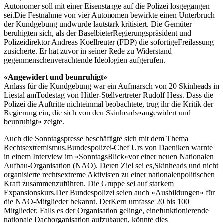
Autonomer soll mit einer Eisenstange auf die Polizei losgegangen
sei.Die Festnahme von vier Autonomen bewirkte einen Unterbruch
der Kundgebung undwurde lautstark kritisiert. Die Gemüter
beruhigten sich, als der BaselbieterRegierungspräsident und
Polizeidirektor Andreas Koellreuter (FDP) die sofortigeFreilassung
zusicherte. Er hat zuvor in seiner Rede zu Widerstand
gegenmenschenverachtende Ideologien aufgerufen.
«Angewidert und beunruhigt»
Anlass für die Kundgebung war ein Aufmarsch von 20 Skinheads in
Liestal amTodestag von Hitler-Stellvertreter Rudolf Hess. Dass die
Polizei die Auftritte nichteinmal beobachtete, trug ihr die Kritik der
Regierung ein, die sich von den Skinheads«angewidert und
beunruhigt» zeigte.
Auch die Sonntagspresse beschäftigte sich mit dem Thema
Rechtsextremismus.Bundespolizei-Chef Urs von Daeniken warnte
in einem Interview im «SonntagsBlick»vor einer neuen Nationalen
Aufbau-Organisation (NAO). Deren Ziel sei es,Skinheads und nicht
organisierte rechtsextreme Aktivisten zu einer nationalenpolitischen
Kraft zusammenzuführen. Die Gruppe sei auf starkem
Expansionskurs.Der Bundespolizei seien auch «Ausbildungen» für
die NAO-Mitglieder bekannt. DerKern umfasse 20 bis 100
Mitglieder. Falls es der Organisation gelinge, einefunktionierende
nationale Dachorganisation aufzubauen, könnte dies