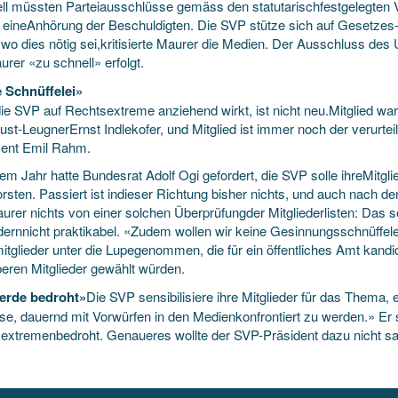
ll müssten Parteiausschlüsse gemäss den statutarischfestgelegten V
 eineAnhörung der Beschuldigten. Die SVP stütze sich auf Gesetzes- 
, wo dies nötig sei,kritisierte Maurer die Medien. Der Ausschluss des
urer «zu schnell» erfolgt.
 Schnüffelei»
ie SVP auf Rechtsextreme anziehend wirkt, ist nicht neu.Mitglied war 
ust-LeugnerErnst Indlekofer, und Mitglied ist immer noch der verurte
ent Emil Rahm.
nem Jahr hatte Bundesrat Adolf Ogi gefordert, die SVP solle ihreMitg
rsten. Passiert ist indieser Richtung bisher nichts, und auch nach den
urer nichts von einer solchen Überprüfungder Mitgliederlisten: Das se
edernnicht praktikabel. «Zudem wollen wir keine Gesinnungsschnüffel
itglieder unter die Lupegenommen, die für ein öffentliches Amt kandid
eren Mitglieder gewählt würden.
erde bedroht»
Die SVP sensibilisiere ihre Mitglieder für das Thema, 
sse, dauernd mit Vorwürfen in den Medienkonfrontiert zu werden.» Er 
extremenbedroht. Genaueres wollte der SVP-Präsident dazu nicht s