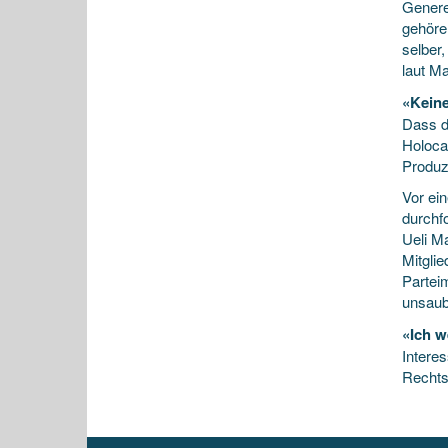
Genere
gehöre
selber
laut Ma
«Keine
Dass d
Holoca
Produz
Vor ei
durchfo
Ueli Ma
Mitgli
Parteim
unsaub
«Ich w
Intere
Rechts