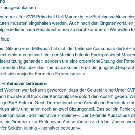
und
l» ausgeschlossen
extreme / Für SVP-Präsident Ueli Maurer ist derParteiausschluss eine
tuten müssten eingehalten werden. Auch nach den jüngstenVorfällen 
tgliederlistennach
Rechtsextremen zu durchkämmen: «Wir wollen ke
 feuz
ner Sitzung vom Mittwoch hat sich der Leitende Ausschuss derSVP
extremismus befasst. Vor denMedien betonte Parteipräsident Maurer
risensitzung gehandelt, sondern um eine ordentlicheSitzung der Part
zumersten Mal über das Thema diskutiert. Fazit der jüngstenGesprä
ziert sich vonjeder Form des Extremismus.»
 «intensiver betreuen»
ei Wochen war bekannt geworden, dass der Sekretär einerUrner SVP-O
nn musste aufDruck der Kantonalpartei sofort den Austritt geben. We
unge SVP-Sektion Genf: Derrechtsextreme Anwalt und Parteisekretär
luss aktiv und nahm noch an zwei Sitzungenteil. Das sei ein Fehler
Sektion habe «administrative Probleme». Der Leitende Ausschuss 
n, ein Gremium zur Prüfungvon Ausschlüssen zu bilden. Zudem wer
fer Sektion künftig «intensiver betreuen».