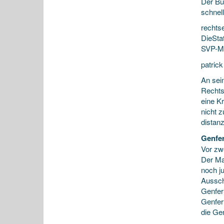
Der B
schnel
rechts
DieSta
SVP-Mi
patrick
An sei
Rechts
eine K
nicht 
distan
Genfer
Vor zw
Der Ma
noch j
Aussch
Genfer
Genfer
die Gen