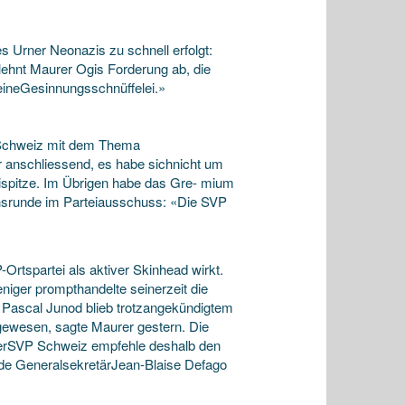
s Urner Neonazis zu schnell erfolgt:
lehnt Maurer Ogis Forderung ab, die
ineGesinnungsschnüffelei.»
 Schweiz mit dem Thema
 anschliessend, es habe sichnicht um
eispitze. Im Übrigen habe das Gre- mium
chsrunde im Parteiausschuss: «Die SVP
rtspartei als aktiver Skinhead wirkt.
niger prompthandelte seinerzeit die
 Pascal Junod blieb trotzangekündigtem
 gewesen, sagte Maurer gestern. Die
derSVP Schweiz empfehle deshalb den
de GeneralsekretärJean-Blaise Defago