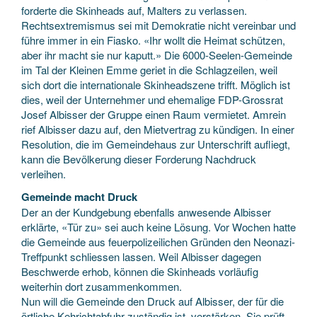
forderte die Skinheads auf, Malters zu verlassen.
Rechtsextremismus sei mit Demokratie nicht vereinbar und
führe immer in ein Fiasko. «Ihr wollt die Heimat schützen,
aber ihr macht sie nur kaputt.» Die 6000-Seelen-Gemeinde
im Tal der Kleinen Emme geriet in die Schlagzeilen, weil
sich dort die internationale Skinheadszene trifft. Möglich ist
dies, weil der Unternehmer und ehemalige FDP-Grossrat
Josef Albisser der Gruppe einen Raum vermietet. Amrein
rief Albisser dazu auf, den Mietvertrag zu kündigen. In einer
Resolution, die im Gemeindehaus zur Unterschrift aufliegt,
kann die Bevölkerung dieser Forderung Nachdruck
verleihen.
Gemeinde macht Druck
Der an der Kundgebung ebenfalls anwesende Albisser
erklärte, «Tür zu» sei auch keine Lösung. Vor Wochen hatte
die Gemeinde aus feuerpolizeilichen Gründen den Neonazi-
Treffpunkt schliessen lassen. Weil Albisser dagegen
Beschwerde erhob, können die Skinheads vorläufig
weiterhin dort zusammenkommen.
Nun will die Gemeinde den Druck auf Albisser, der für die
örtliche Kehrichtabfuhr zuständig ist, verstärken. Sie prüft,