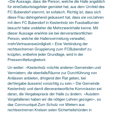
«Die Aussage, dass die Person, welche die Halle angeblich
für eineGeburtstagsfeier gemietet hat, aus dem Umfeld des
FC Bubendorf stammt, ist sofalsch. Richtig ist, dass sich
diese Frau dahingehend geäussert hat, dass sie vorJahren
mit dem FC Bubendorf in Kestenholz ein Fussballturnier
besucht habe unddaher die Mehrzweckhalle kenne. Mit
dieser Aussage erwirkte sie bei derverantwortlichen
Person, welche die Hallenvermietung verwaltet,
mehrVertrauenswürdigkeit.» Eine Verbindung der
rechtsextremen Gruppierung zum FCBubendorf zu
knüpfen, entbehre jeder Grundlage, wird in der
Pressemitteilungbetont.
Un weiter: «Kestenholz möchte anderen Gemeinden und
Vermietern, die ebenfallsRäume zur Durchführung von
Anlässen anbieten, dringend den Rat geben, bei
derVergabe äusserst vorsichtig zu sein.» Die Gemeinde
Kestenholz und damit dieverantwortliche Kommission sei
daran, die Vergabepraxis der Halle zu ändern. «Ausdem
Vorgefallenen haben wir die nötigen Lehren gezogen», so
das Communiqué.Zum Schutz vor Mietern aus
rechtsextremen Kreisen seien Sicherheitshürden in