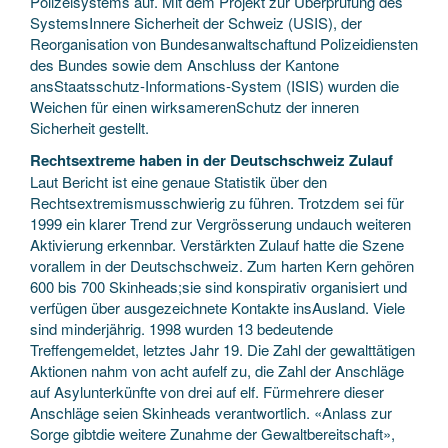
Polizeisystems auf. Mit dem Projekt zur Überprüfung des
SystemsInnere Sicherheit der Schweiz (USIS), der
Reorganisation von Bundesanwaltschaftund Polizeidiensten
des Bundes sowie dem Anschluss der Kantone
ansStaatsschutz-Informations-System (ISIS) wurden die
Weichen für einen wirksamerenSchutz der inneren
Sicherheit gestellt.
Rechtsextreme haben in der Deutschschweiz Zulauf
Laut Bericht ist eine genaue Statistik über den
Rechtsextremismusschwierig zu führen. Trotzdem sei für
1999 ein klarer Trend zur Vergrösserung undauch weiteren
Aktivierung erkennbar. Verstärkten Zulauf hatte die Szene
vorallem in der Deutschschweiz. Zum harten Kern gehören
600 bis 700 Skinheads;sie sind konspirativ organisiert und
verfügen über ausgezeichnete Kontakte insAusland. Viele
sind minderjährig. 1998 wurden 13 bedeutende
Treffengemeldet, letztes Jahr 19. Die Zahl der gewalttätigen
Aktionen nahm von acht aufelf zu, die Zahl der Anschläge
auf Asylunterkünfte von drei auf elf. Fürmehrere dieser
Anschläge seien Skinheads verantwortlich. «Anlass zur
Sorge gibtdie weitere Zunahme der Gewaltbereitschaft»,