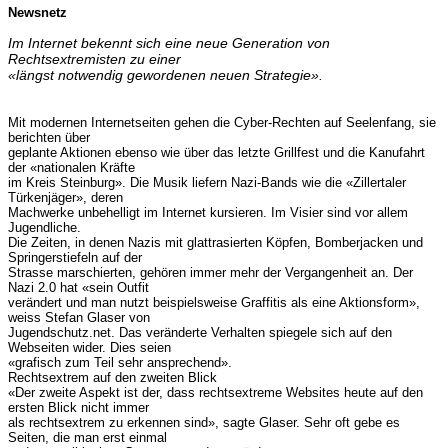
Newsnetz
Im Internet bekennt sich eine neue Generation von
Rechtsextremisten zu einer
«längst notwendig gewordenen neuen Strategie».
Mit modernen Internetseiten gehen die Cyber-Rechten auf Seelenfang, sie
berichten über
geplante Aktionen ebenso wie über das letzte Grillfest und die Kanufahrt
der «nationalen Kräfte
im Kreis Steinburg». Die Musik liefern Nazi-Bands wie die «Zillertaler
Türkenjäger», deren
Machwerke unbehelligt im Internet kursieren. Im Visier sind vor allem
Jugendliche.
Die Zeiten, in denen Nazis mit glattrasierten Köpfen, Bomberjacken und
Springerstiefeln auf der
Strasse marschierten, gehören immer mehr der Vergangenheit an. Der
Nazi 2.0 hat «sein Outfit
verändert und man nutzt beispielsweise Graffitis als eine Aktionsform»,
weiss Stefan Glaser von
Jugendschutz.net. Das veränderte Verhalten spiegele sich auf den
Webseiten wider. Dies seien
«grafisch zum Teil sehr ansprechend».
Rechtsextrem auf den zweiten Blick
«Der zweite Aspekt ist der, dass rechtsextreme Websites heute auf den
ersten Blick nicht immer
als rechtsextrem zu erkennen sind», sagte Glaser. Sehr oft gebe es
Seiten, die man erst einmal