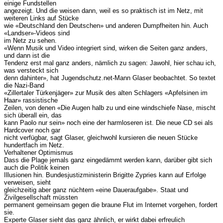
einige Fundstellen
angezeigt. Und die weisen dann, weil es so praktisch ist im Netz, mit
weiteren Links auf Stücke
wie «Deutschland den Deutschen» und anderen Dumpfheiten hin. Auch
«Landser»-Videos sind
im Netz zu sehen.
«Wenn Musik und Video integriert sind, wirken die Seiten ganz anders,
und dann ist die
Tendenz erst mal ganz anders, nämlich zu sagen: Jawohl, hier schau ich,
was versteckt sich
denn dahinter», hat Jugendschutz.net-Mann Glaser beobachtet. So textet
die Nazi-Band
«Zillertaler Türkenjäger» zur Musik des alten Schlagers «Apfelsinen im
Haar» rassistische
Zeilen, von denen «Die Augen halb zu und eine windschiefe Nase, mischt
sich überall ein, das
kann Paolo nur sein» noch eine der harmloseren ist. Die neue CD sei als
Hardcover noch gar
nicht verfügbar, sagt Glaser, gleichwohl kursieren die neuen Stücke
hundertfach im Netz.
Verhaltener Optimismus
Dass die Plage jemals ganz eingedämmt werden kann, darüber gibt sich
auch die Politik keinen
Illusionen hin. Bundesjustizministerin Brigitte Zypries kann auf Erfolge
verweisen, sieht
gleichzeitig aber ganz nüchtern «eine Daueraufgabe». Staat und
Zivilgesellschaft müssten
permanent gemeinsam gegen die braune Flut im Internet vorgehen, fordert
sie.
Experte Glaser sieht das ganz ähnlich, er wirkt dabei erfreulich