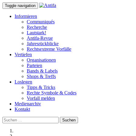
Toggle navigation
Informieren
Communiqués
Recherche
Lautstark!
Antifa-Revue
Jahresrückblicke
Rechtsextreme Vorfälle
Vertiefen
Organisationen
Parteien
Bands & Labels
Shops & Treffs
Loslegen
Tipps & Tricks
Rechte Symbole & Codes
Vorfall melden
Medienarchiv
Kontakt
Suchen
nach: