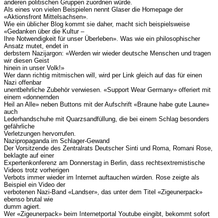
anderen politischen Gruppen zuordnen würde.
Als eines von vielen Beispielen nennt Glaser die Homepage der
«Aktionsfront Mittelsachsen».
Wie ein üblicher Blog kommt sie daher, macht sich beispielsweise
«Gedanken über die Kultur –
Ihre Notwendigkeit für unser Überleben». Was wie ein philosophischer
Ansatz mutet, endet in
derbstem Nazijargon: «Werden wir wieder deutsche Menschen und tragen
wir diesen Geist
hinein in unser Volk!»
Wer dann richtig mitmischen will, wird per Link gleich auf das für einen
Nazi offenbar
unentbehrliche Zubehör verwiesen. «Support Wear Germany» offeriert mit
einem «donnernden
Heil an Alle» neben Buttons mit der Aufschrift «Braune habe gute Laune»
auch
Lederhandschuhe mit Quarzsandfüllung, die bei einem Schlag besonders
gefährliche
Verletzungen hervorrufen.
Nazipropaganda im Schlager-Gewand
Der Vorsitzende des Zentralrats Deutscher Sinti und Roma, Romani Rose,
beklagte auf einer
Expertenkonferenz am Donnerstag in Berlin, dass rechtsextremistische
Videos trotz vorherigen
Verbots immer wieder im Internet auftauchen würden. Rose zeigte als
Beispiel ein Video der
verbotenen Nazi-Band «Landser», das unter dem Titel «Zigeunerpack»
ebenso brutal wie
dumm agiert.
Wer «Zigeunerpack» beim Internetportal Youtube eingibt, bekommt sofort