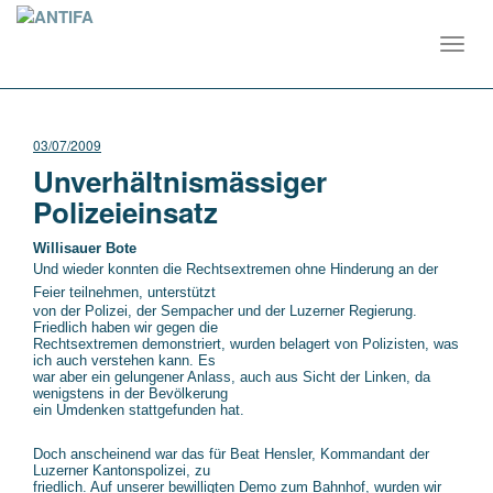
Toggl
navig
03/07/2009
Unverhältnismässiger
Polizeieinsatz
Willisauer Bote
Und wieder konnten die Rechtsextremen ohne Hinderung an der
Feier teilnehmen, unterstützt
von der Polizei, der Sempacher und der Luzerner Regierung.
Friedlich haben wir gegen die
Rechtsextremen demonstriert, wurden belagert von Polizisten, was
ich auch verstehen kann. Es
war aber ein gelungener Anlass, auch aus Sicht der Linken, da
wenigstens in der Bevölkerung
ein Umdenken stattgefunden hat.
Doch anscheinend war das für Beat Hensler, Kommandant der
Luzerner Kantonspolizei, zu
friedlich. Auf unserer bewilligten Demo zum Bahnhof, wurden wir