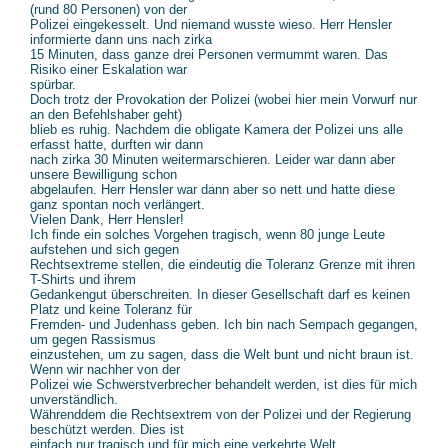
(rund 80 Personen) von der
Polizei eingekesselt. Und niemand wusste wieso. Herr Hensler
informierte dann uns nach zirka
15 Minuten, dass ganze drei Personen vermummt waren. Das
Risiko einer Eskalation war
spürbar.
Doch trotz der Provokation der Polizei (wobei hier mein Vorwurf nur
an den Befehlshaber geht)
blieb es ruhig. Nachdem die obligate Kamera der Polizei uns alle
erfasst hatte, durften wir dann
nach zirka 30 Minuten weitermarschieren. Leider war dann aber
unsere Bewilligung schon
abgelaufen. Herr Hensler war dann aber so nett und hatte diese
ganz spontan noch verlängert.
Vielen Dank, Herr Hensler!
Ich finde ein solches Vorgehen tragisch, wenn 80 junge Leute
aufstehen und sich gegen
Rechtsextreme stellen, die eindeutig die Toleranz Grenze mit ihren
T-Shirts und ihrem
Gedankengut überschreiten. In dieser Gesellschaft darf es keinen
Platz und keine Toleranz für
Fremden- und Judenhass geben. Ich bin nach Sempach gegangen,
um gegen Rassismus
einzustehen, um zu sagen, dass die Welt bunt und nicht braun ist.
Wenn wir nachher von der
Polizei wie Schwerstverbrecher behandelt werden, ist dies für mich
unverständlich.
Währenddem die Rechtsextrem von der Polizei und der Regierung
beschützt werden. Dies ist
einfach nur tragisch und für mich eine verkehrte Welt…