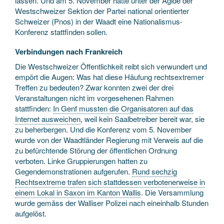
lassen. Und am 5. November hätte unter der Ägide der
Westschweizer Sektion der Partei national orientierter
Schweizer (Pnos) in der Waadt eine Nationalismus-
Konferenz stattfinden sollen.
Verbindungen nach Frankreich
Die Westschweizer Öffentlichkeit reibt sich verwundert und
empört die Augen: Was hat diese Häufung rechtsextremer
Treffen zu bedeuten? Zwar konnten zwei der drei
Veranstaltungen nicht im vorgesehenen Rahmen
stattfinden:
In Genf mussten die Organisatoren auf das
Internet ausweichen
, weil kein Saalbetreiber bereit war, sie
zu beherbergen. Und die Konferenz vom 5. November
wurde von der Waadtländer Regierung mit Verweis auf die
zu befürchtende Störung der öffentlichen Ordnung
verboten. Linke Gruppierungen hatten zu
Gegendemonstrationen aufgerufen.
Rund sechzig
Rechtsextreme trafen sich stattdessen verbotenerweise in
einem Lokal in Saxon im Kanton Wallis
. Die Versammlung
wurde gemäss der Walliser Polizei nach eineinhalb Stunden
aufgelöst.