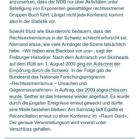
anzumerken, dass der NDB nur über Aktivitäten unter
Beteiligung von Exponenten gewalttätiger rechtsextremer
Gruppen Buch führt. Längst nicht jede Konferenz kommt
also in der Statistik vor.
Sowohl Stutz wie Skenderovic bedauern, dass der
Rechtsextremismus in der Schweiz schlecht erforscht sei.
Niemand wisse, wie viele Anhänger die Szene tatsächlich
habe. «Wir haben eine Blackbox vor uns», sagt der
Freiburger Historiker. Nach dem Aufmarsch von Skinheads
auf dem Rütli am 1. August 2000
ging ein Aufschrei der
Empörung durch die Schweiz
. In der Folge gab der
Bundesrat das Nationale Forschungsprogramm
«Rechtsextremismus – Ursachen und
Gegenmassnahmen» in Auftrag,
das 2009 abgeschlossen
wurde
. Seither ist das Interesse wieder abgeflaut. Es wurde
durch die jüngsten Ereignisse erneut geweckt und dürfte
eine Weile bestehen bleiben: Am Samstag lädt Egalité et
Réconciliation erneut zu einer Konferenz im «Raum Genf».
Der genaue Veranstaltungsort wird vorerst unter
Verschluss gehalten.