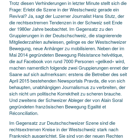
Trotz diesen Verhinderungen in letzter Minute stellt sich die
Frage: Erlebt die Szene in der Westschweiz gerade ein
Revival? Ja, sagt der Luzerner Journalist Hans Stutz, der
die rechtsextremen Tendenzen in der Schweiz seit Ende
der 1980er Jahre beobachtet. Im Gegensatz zu den
Gruppierungen in der Deutschschweiz, die stagnierende
Mitgliederzahlen aufwiesen, gelinge es der Westschweizer
Bewegung, neue Anhänger zu mobilisieren. Neben der im
Mai 2014 gegründeten Bewegung Résistance helvétique,
die auf Facebook von rund 7000 Personen «geliked» wird,
machen namentlich folgende zwei Gruppierungen ennet der
Saane auf sich aufmerksam: erstens die Betreiber des seit
April 2015 bestehenden Newsportals Pravda, die von sich
behaupten, unabhängigen Journalismus zu verbreiten, der
sich nicht um politische Korrektheit zu scheren brauche.
Und zweitens der Schweizer Ableger der von Alain Soral
gegründeten französischen Bewegung Egalité et
Réconciliation.
Im Gegensatz zur Deutschschweizer Szene sind die
rechtsextremen Kreise in der Westschweiz stark nach
Frankreich ausgerichtet. Sie sind von der neuen Rechten