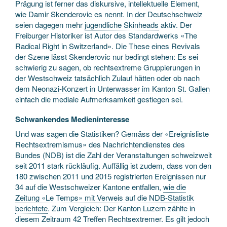
Prägung ist ferner das diskursive, intellektuelle Element,
wie Damir Skenderovic es nennt. In der Deutschschweiz
seien dagegen mehr
jugendliche Skinheads
aktiv. Der
Freiburger Historiker ist Autor des Standardwerks «The
Radical Right in Switzerland». Die These eines Revivals
der Szene lässt Skenderovic nur bedingt stehen: Es sei
schwierig zu sagen, ob rechtsextreme Gruppierungen in
der Westschweiz tatsächlich Zulauf hätten oder ob nach
dem
Neonazi-Konzert in Unterwasser im Kanton St. Gallen
einfach die mediale Aufmerksamkeit gestiegen sei.
Schwankendes Medieninteresse
Und was sagen die Statistiken? Gemäss der «Ereignisliste
Rechtsextremismus» des Nachrichtendienstes des
Bundes (NDB) ist die Zahl der Veranstaltungen schweizweit
seit 2011 stark rückläufig. Auffällig ist zudem, dass von den
180 zwischen 2011 und 2015 registrierten Ereignissen nur
34 auf die Westschweizer Kantone entfallen,
wie die
Zeitung «Le Temps» mit Verweis auf die NDB-Statistik
berichtete
. Zum Vergleich: Der Kanton Luzern zählte in
diesem Zeitraum 42 Treffen Rechtsextremer. Es gilt jedoch