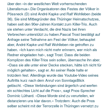
über den «in der westlichen Welt vorherrschenden
Liberalismus».Die Organisatoren des Festes der Völker in
Pössneck (D) sind André Kapke und Ralf Wohlleben (beide
36). Sie sind Mitbegründer des Thüringer Heimatschutzes,
haben seit den 90er-Jahren Kontakt zum Killer-Trio. Auch
sie stehen unter Verdacht, die drei Nazis bei ihren
Verbrechen unterstützt zu haben.Pascal Trost bestätigt auf
Anfrage seine Teilnahme am Fest der Völker, behauptet
aber, André Kapke und Ralf Wohlleben nie getroffen zu
haben. «Ich kann mich nicht mehr erinnern, wer mich als
Redner eingeladen hat», sagt Trost. Dass die beiden
Komplizen des Killer-Trios sein sollen, überrasche ihn aber.
«Dass sie alle unter einer Decke stecken, hätte ich nicht für
möglich gehalten», sagt er. An seiner Rede halte er
trotzdem fest. Allerdings wurde das Youtube-Video seines
Auftritts kurz nach dem Anruf von SonntagsBlick
gelöscht. «Diese Verbindungen sind ärgerlich und werfen
ein schlechtes Licht auf die Pnos», sagt Pnos-Sprecher
Dominic Lüthard. «Diese Morde sind zu verurteilen, wir
distanzieren uns klar davon.» Trotzdem: Auch die Pnos
selber scheint mit der Terrorzelle in Thüringen vernetzt zu