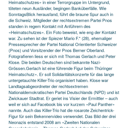
Heimatschutzes» in einer Terrorgruppe im Untergrund,
töteten neun Ausländer, begingen Banküberfälle. Wie
SonntagsBlick herausfand, führt die braune Spur auch in
die Schweiz. Mitglieder der rechtsextremen Partei Pnos
standen in regem Kontakt mit Anführern des
«Heimatschutzes». Ein Foto beweist, wie eng der Kontakt
war. Zu sehen ist der Spiezer Mario F.* (28), ehemaliger
Pressesprecher der Partei National Orientierter Schweizer
(Pnos) und Vorsitzender der Pnos Berner Oberland.
Fotografieren liess er sich mit Thomas Gerlach und Peter
Klose. Die beiden Deutschen sind bekannte Nazi-
Grössen.Gerlach ist eine führende Figur beim Thüringer
Heimatschutz». Er soll Solidaritätskonzerte für das lange
untergetauchte Killer-Trio organisiert haben. Klose war
Landtagsabgeordneter der rechtsextremen
Nationaldemokratischen Partei Deutschlands (NPD) und ist
Zwickauer Stadtrat. Er geriet ins Visier der Ermittler – auch
weil er sich auf Facebook bis vor kurzem «Paul Panther»
nannte. Auch das Killer-Trio hat die rosarote Zeichentrick-
Figur für sein Bekennervideo verwendet. Das Bild der drei
Neonazis entstand 2008 am «Zweiten Nationalen