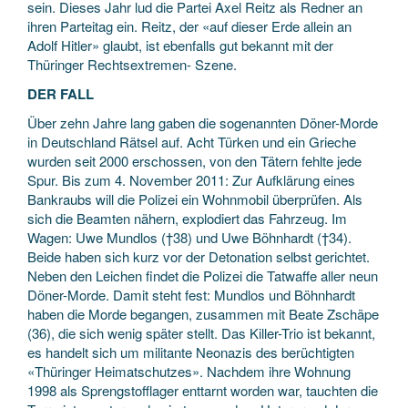
sein. Dieses Jahr lud die Partei Axel Reitz als Redner an
ihren Parteitag ein. Reitz, der «auf dieser Erde allein an
Adolf Hitler» glaubt, ist ebenfalls gut bekannt mit der
Thüringer Rechtsextremen- Szene.
DER FALL
Über zehn Jahre lang gaben die sogenannten Döner-Morde
in Deutschland Rätsel auf. Acht Türken und ein Grieche
wurden seit 2000 erschossen, von den Tätern fehlte jede
Spur. Bis zum 4. November 2011: Zur Aufklärung eines
Bankraubs will die Polizei ein Wohnmobil überprüfen. Als
sich die Beamten nähern, explodiert das Fahrzeug. Im
Wagen: Uwe Mundlos (†38) und Uwe Böhnhardt (†34).
Beide haben sich kurz vor der Detonation selbst gerichtet.
Neben den Leichen findet die Polizei die Tatwaffe aller neun
Döner-Morde. Damit steht fest: Mundlos und Böhnhardt
haben die Morde begangen, zusammen mit Beate Zschäpe
(36), die sich wenig später stellt. Das Killer-Trio ist bekannt,
es handelt sich um militante Neonazis des berüchtigten
«Thüringer Heimatschutzes». Nachdem ihre Wohnung
1998 als Sprengstofflager enttarnt worden war, tauchten die