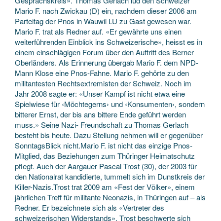
Gesprächskreis». Thomas Gerlach lud den Schweizer
Mario F. nach Zwickau (D) ein, nachdem dieser 2006 am
Parteitag der Pnos in Wauwil LU zu Gast gewesen war.
Mario F. trat als Redner auf. «Er gewährte uns einen
weiterführenden Einblick ins Schweizerische», heisst es in
einem einschlägigen Forum über den Auftritt des Berner
Oberländers. Als Erinnerung übergab Mario F. dem NPD-
Mann Klose eine Pnos-Fahne. Mario F. gehörte zu den
militantesten Rechtsextremisten der Schweiz. Noch im
Jahr 2008 sagte er: «Unser Kampf ist nicht etwa eine
Spielwiese für ‹Möchtegerns› und ‹Konsumenten›, sondern
bitterer Ernst, der bis ans bittere Ende geführt werden
muss.» Seine Nazi- Freundschaft zu Thomas Gerlach
besteht bis heute. Dazu Stellung nehmen will er gegenüber
SonntagsBlick nicht.Mario F. ist nicht das einzige Pnos-
Mitglied, das Beziehungen zum Thüringer Heimatschutz
pflegt. Auch der Aargauer Pascal Trost (30), der 2003 für
den Nationalrat kandidierte, tummelt sich im Dunstkreis der
Killer-Nazis.Trost trat 2009 am «Fest der Völker», einem
jährlichen Treff für militante Neonazis, in Thüringen auf – als
Redner. Er bezeichnete sich als «Vertreter des
schweizerischen Widerstands». Trost beschwerte sich