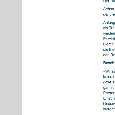
Der B
Schon 
der Tr
Anfang
als Tr
wiederh
Er wir
Gemein
die Be
den Re
Beschw
«Wir s
keine 
gewuss
gar nic
Person
Einsch
hinausw
worden 