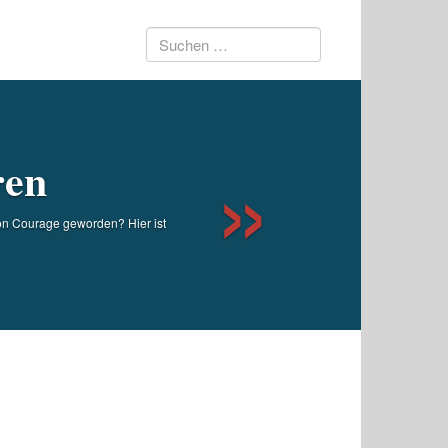
Suchen
Next
nach:
ren
ion Courage geworden? Hier ist