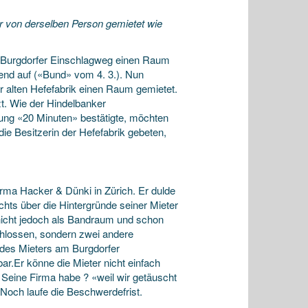
r von derselben Person gemietet wie
 Burgdorfer
Einschlagweg einen Raum
end auf («Bund» vom 4. 3.). Nun
er alten Hefefabrik einen Raum gemietet.
t. Wie der Hindelbanker
ung «20 Minuten» bestätigte, möchten
e Besitzerin der Hefefabrik gebeten,
irma Hacker & Dünki in Zürich. Er dulde
hts über die Hintergründe seiner Mieter
nicht jedoch als Bandraum und schon
schlossen, sondern zwei andere
 des Mieters am Burgdorfer
ar.Er könne die Mieter nicht einfach
. Seine Firma habe ? «weil wir getäuscht
. Noch laufe die Beschwerdefrist.