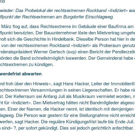
und
wieder: Das Probelokal der rechtsextremen Rockband «Indiziert» wa
effpunkt der Rechtsextremen am Burgdorfer Einschlagweg.
 März flog auf, dass Rechtsextreme im Gebäude einer Baufirma am
effpunkt benutzten. Der Bauunternehmer löste den Mietvertrag umgeh
olt sich die Geschichte in Hindelbank. Dieselbe Person hat hier in d
d von der rechtsextremen Rockband «Indiziert» als Proberaum genutz
deratspräsident Werner Gertsch (svp) einen Bericht der Pendlerzeit
hörden die Band schnellstmöglich loswerden. Der Gemeinderat habe di
chtsextremen zu kündigen.
erdefrist abwarten
ind froh über den Hinweis», sagt Hans Hacker, Leiter der Immobilienf
rechtsextremen Versammlungen in seinen Liegenschaften. Er habe nic
t. Der Kellerraum sei Anfang Juli als Musikraum vermietet worden, 
ht für «Indiziert». Den Mietvertrag hätten nicht Bandmitglieder abge
en. Einer der Namen, die Hacker nennt, ist identisch mit demjenigen
lagweg. Die Person war gestern für eine Stellungnahme nicht erreichb
erfen, sagt Hacker. Die reguläre Kündigungsfrist laufe bis Ende Juli
sind» ?, per sofort gekündigt. Dies sei jedoch gerichtlich anfechtbar