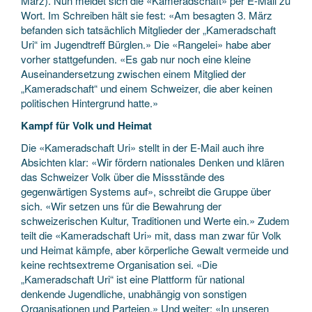
März). Nun meldet sich die «Kameradschaft» per E-Mail zu
Wort. Im Schreiben hält sie fest: «Am besagten 3. März
befanden sich tatsächlich Mitglieder der „Kameradschaft
Uri“ im Jugendtreff Bürglen.» Die «Rangelei» habe aber
vorher stattgefunden. «Es gab nur noch eine kleine
Auseinandersetzung zwischen einem Mitglied der
„Kameradschaft“ und einem Schweizer, die aber keinen
politischen Hintergrund hatte.»
Kampf für Volk und Heimat
Die «Kameradschaft Uri» stellt in der E-Mail auch ihre
Absichten klar: «Wir fördern nationales Denken und klären
das Schweizer Volk über die Missstände des
gegenwärtigen Systems auf», schreibt die Gruppe über
sich. «Wir setzen uns für die Bewahrung der
schweizerischen Kultur, Traditionen und Werte ein.» Zudem
teilt die «Kameradschaft Uri» mit, dass man zwar für Volk
und Heimat kämpfe, aber körperliche Gewalt vermeide und
keine rechtsextreme Organisation sei. «Die
„Kameradschaft Uri“ ist eine Plattform für national
denkende Jugendliche, unabhängig von sonstigen
Organisationen und Parteien.» Und weiter: «In unseren