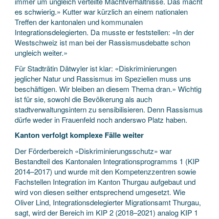
immer um ungleich verteilte Machtverhältnisse. Das macht
es schwierig.» Kutter war kürzlich an einem nationalen
Treffen der kantonalen und kommunalen
Integrationsdelegierten. Da musste er feststellen: «In der
Westschweiz ist man bei der Rassismusdebatte schon
ungleich weiter.»
Für Stadträtin Dätwyler ist klar: «Diskriminierungen
jeglicher Natur und Rassismus im Speziellen muss uns
beschäftigen. Wir bleiben an diesem Thema dran.» Wichtig
ist für sie, sowohl die Bevölkerung als auch
stadtverwaltungsintern zu sensibilisieren. Denn Rassismus
dürfe weder in Frauenfeld noch anderswo Platz haben.
Kanton verfolgt komplexe Fälle weiter
Der Förderbereich «Diskriminierungsschutz» war
Bestandteil des Kantonalen Integrationsprogramms 1 (KIP
2014–2017) und wurde mit den Kompetenzzentren sowie
Fachstellen Integration im Kanton Thurgau aufgebaut und
wird von diesen seither entsprechend umgesetzt. Wie
Oliver Lind, Integrationsdelegierter Migrationsamt Thurgau,
sagt, wird der Bereich im KIP 2 (2018–2021) analog KIP 1