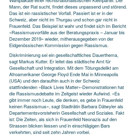
Wahlplakate einer rechtsnationalistischen Kleinpartei. Der
Mann, der Rat sucht, findet dieses unpassend und störend.
Das ist ein rassistischer Vorfall. Passiert ist er in der
Schweiz, aber nicht im Thurgau und schon gar nicht in
Frauenfeld. Das Beispiel ist wahr und findet sich im Bericht
«Rassismusvorfälle aus der Beratungspraxis – Januar bis
Dezember 2019» wieder, mitherausgegeben von der
Eidgenössischen Kommission gegen Rassismus.
Diskriminierung sei ein gesellschaftliches Dauerthema,
sagt Markus Kutter. Er leitet das städtische Amt für
Gesellschaft und Integration. Mit dem Tötungsdelikt am
Afroamerikaner George Floyd Ende Mai in Minneapolis
(USA) und den daraufhin auch in der Schweiz
stattfindenden «Black Lives Matter»-Demonstrationen hat
die Rassismusdebatte im Zeitgeist wieder Aufwind. «Es
gibt immer noch Leute, die denken, es gebe in Frauenfeld
keinen Rassismus», sagt Stadträtin Barbara Dätwyler als
Departementsvorsteherin Gesellschaft und Soziales. Fakt
ist: Die Zeiten, als sich in Frauenfeld Neonazis auf den
Strassen blicken liessen und in einschlägigen Bars
verkehrten, sind seit zehn Jahren vorbei.