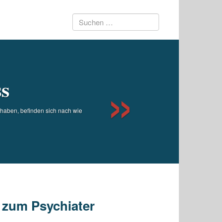
Suchen
Next
nach:
ss
haben, befinden sich nach wie
 zum Psychiater