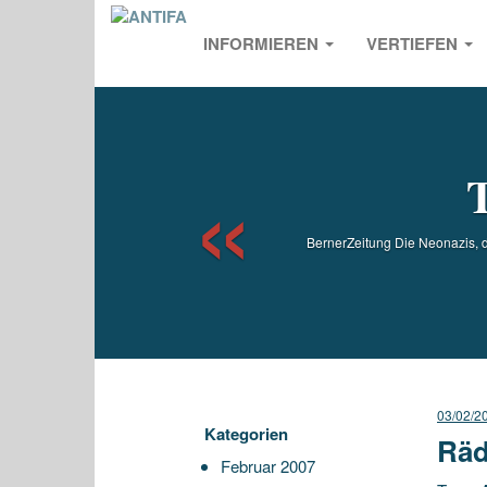
INFORMIEREN
VERTIEFEN
Previou
T
BernerZeitung Die Neonazis, 
03/02/2
Kategorien
Räd
Februar 2007