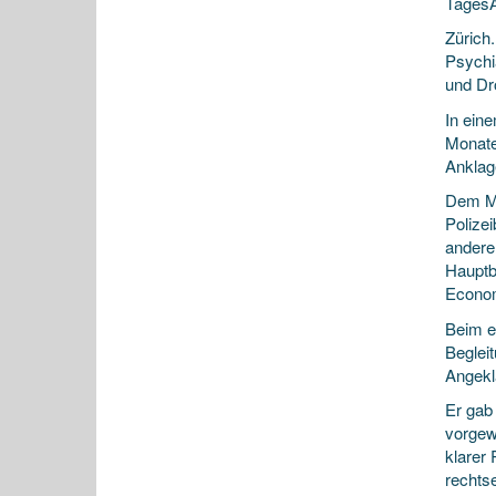
TagesA
Zürich
Psychi
und Dr
In
eine
Monate
Anklage
Dem Ma
Polize
andere
Hauptb
Econom
Beim e
Begleit
Angekl
Er gab 
vorgew
klarer
rechts