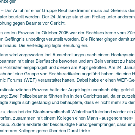
nzeiger
. – Der Anführer einer Gruppe Rechtsextremer muss auf Geheiss de
ater beurteilt werden. Der 24-Jährige stand am Freitag unter ander
ohung gegen Beamte vor Gericht.
m ersten Prozess im Oktober 2005 war der Rechtsextreme vom Zürch
n Gefängnis unbedingt verurteilt worden. Die Richter gingen damit z
 hinaus. Die Verteidigung legte Berufung ein.
nn wird vorgeworfen, bei Ausschreitungen nach einem Hockeyspie
ibeamten mit einer Bierflasche beworfen und am Bein verletzt zu habe
n Polizisten eingeprügelt und diesen am Kopf getroffen. Am 24. Janua
ahnhof eine Gruppe von Rechtsradikalen angeführt haben, die eine 
ic Forums (WEF) veranstaltet hatten. Dabei habe er einen WEF-
rstinstanzlichen Prozess hatte der Angeklagte unentschuldigt gefehlt
ung: Zwei Polizeibeamte führten ihn in den Gerichtssaal, da er zurzei
agte zeigte sich geständig und behauptete, dass er nicht mehr zu d
zu, dass bei der Staatsanwaltschaft Winterthur/Unterland wieder ein 
orfen, zusammen mit einem Kollegen einen Mann «ausgenommen» zu
 Raub. Zudem erklärte der beschuldigte Fürsorgeempfänger, dass er 
extremen Kollegen gerne über den Durst trinke.