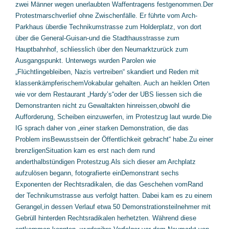
zwei Männer wegen unerlaubten Waffentragens festgenommen.
Der
Protestmarschverlief ohne Zwischenfälle. Er führte vom Arch-
Parkhaus überdie Technikumstrasse zum Holderplatz, von dort
über die General-Guisan-und die Stadthausstrasse zum
Hauptbahnhof, schliesslich über den Neumarktzurück zum
Ausgangspunkt. Unterwegs wurden Parolen wie
„Flüchtlingebleiben, Nazis vertreiben“ skandiert und Reden mit
klassenkämpferischemVokabular gehalten. Auch an heiklen Orten
wie vor dem Restaurant „Hardy’s“oder der UBS liessen sich die
Demonstranten nicht zu Gewaltakten hinreissen,obwohl die
Aufforderung, Scheiben einzuwerfen, im Protestzug laut wurde.Die
IG sprach daher von „einer starken Demonstration, die das
Problem insBewusstsein der Öffentlichkeit gebracht“ habe.
Zu einer
brenzligenSituation kam es erst nach dem rund
anderthalbstündigen Protestzug.Als sich dieser am Archplatz
aufzulösen begann, fotografierte einDemonstrant sechs
Exponenten der Rechtsradikalen, die das Geschehen vomRand
der Technikumstrasse aus verfolgt hatten. Dabei kam es zu einem
Gerangel,in dessen Verlauf etwa 50 Demonstrationsteilnehmer mit
Gebrüll hinterden Rechtsradikalen herhetzten. Während diese