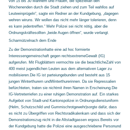
von 15 bis 30 Männern und Frauen, die speziellan den
Wochenenden durch die Stadt ziehen und zum Teil wahllos auf
Leuteeinprügeln“, sagte ein Redner an der Kundgebung, „dagegen
wehren wiruns. Wir wollen das nicht mehr länger tolerieren, denn
es kann jedentreffen.“ Mehr Polizei sei nicht nötig, aber die
Ordnungskräftesollten „beide Augen öffnen“, wurde verlangt.
Scharmützelnach dem Ende
Zu der Demonstrationhatte eine ad hoc formierte
Interessengemeinschaft gegen rechtsextremeGewalt (IG)
aufgerufen. Mit Flugblättern vermochte sie die beachtlicheZahl von
400 meist jugendlichen Leuten aus dem alternativen Lager zu
mobilisieren.Die IG ist parteiungebunden und besteht aus 15
jungen Winterthurern undWinterthurerinnen. Da sie Repressalien
befürchteten, traten sie nichtmit ihren Namen in Erscheinung.
Die
IG-Vertreterriefen zu einer ruhigen Demonstration auf. Ein starkes
Aufgebot von Stadt-und Kantonspolizei in Ordnungsdienstuniform
(Helm, Schutzschild und Gummischrotgewehr)sorgte dafür, dass
es nicht zu Übergriffen von Rechtsradikalenkam und dass sich der
Demonstrationszug nicht in die Altstadtgassen ergoss.Bereits vor
der Kundgebung hatte die Polizei eine ausgeschriebene Personund