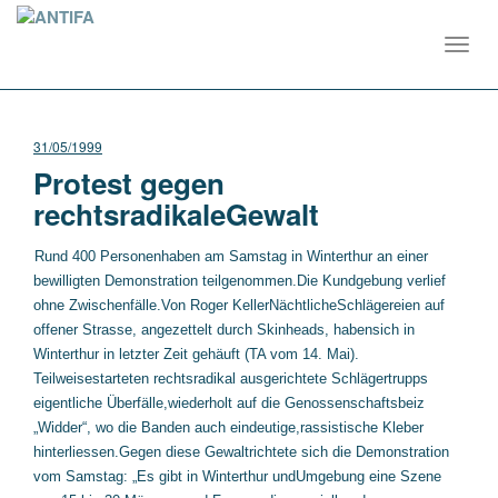
Toggl
navig
31/05/1999
Protest gegen
rechtsradikaleGewalt
Rund 400 Personenhaben am Samstag in Winterthur an einer
bewilligten Demonstration teilgenommen.Die Kundgebung verlief
ohne Zwischenfälle.
Von Roger Keller
NächtlicheSchlägereien auf
offener Strasse, angezettelt durch Skinheads, habensich in
Winterthur in letzter Zeit gehäuft (TA vom 14. Mai).
Teilweisestarteten rechtsradikal ausgerichtete Schlägertrupps
eigentliche Überfälle,wiederholt auf die Genossenschaftsbeiz
„Widder“, wo die Banden auch eindeutige,rassistische Kleber
hinterliessen.
Gegen diese Gewaltrichtete sich die Demonstration
vom Samstag: „Es gibt in Winterthur undUmgebung eine Szene