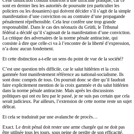
Cette distinction conduit toutefois à une difficulté pratique, car ce
sont en dernier lieu les autorités de poursuite (en particulier les
policiers ou les douaniers) qui doivent décider s’il s’agit de la simple
manifestation d’une conviction ou au contraire d’une propagande
pénalement répréhensible. Cela leur confère une trop grande
responsabilité. Dans le cas des néonazis du Grütli, le Tribunal
fédéral a décidé qu’il s’agissait de la manifestation d’une conviction.
La critique des adversaires de la norme pénale antiraciste, qui
consiste à dire que celle-ci va à l’encontre de la liberté d’expression,
n’a donc aucun fondement.
Et cette distinction a-t-elle un sens du point de vue de la société?
C’est une question très difficile, car le salut hitlérien et la croix
gammée font manifestement référence au national-socialisme. Ils
sont donc compris de tous. On pourrait donc se dire qu’il faudrait
faire explicitement mention de la croix gammée et du salut hitlérien
dans la norme pénale antiraciste. Mais après les discussions
politiques qui ont eu lieu par le passé, je ne suis pas certain que cela
serait judicieux. Par ailleurs, l’extension de cette norme reste un sujet
délicat.
Et cela se traduirait par une avalanche de procès…
Exact. Le droit pénal doit rester une arme chargée qui ne doit pas
être utilisée tous les jours, sous peine de perdre de son efficacité.