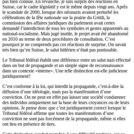
pas bien connue. En revanche, je suis surpris des réactions en
Suisse, car le cadre législatif y est le même depuis vingt ans. Après
le scandale de 2000, lorsque des néonazis avaient perturbé les
célébrations de la fête nationale sur la prairie du Grütli, la
commission des affaires juridiques du parlement avait certes
demandé l’interdiction de tous les symboles et gestes apparentés au
national-socialisme. Mais jugé inutile, le projet avait été abandonné
en 2010 au terme de deux procédures de consultation. C’est
pourquoi je ne comprends pas ces réactions de surprise. On savait
très bien qu’en Suisse, le salut hitlérien n’était pas punissable.
Le Tribunal fédéral établit une différence entre un salut nazi effectué
dans un but de propagande et un simple signe de reconnaissance
dans un contexte «interne». Une telle distinction est-elle judicieuse
juridiquement?
C’est conforme à la loi, qui interdit la propagande, c’est-à-dire la
diffusion d’une idéologie, mais pas la manifestation d’une
conviction. On ne peut en effet pas laisser une société condamner
des individus uniquement sur la base de leurs croyances ou de leurs
opinions. Je pense donc que c’est juridiquement correct lorsque le
Tribunal fédéral affirme que toutes les manifestations d’une
conviction ne sont pas forcément de la propagande, même si elles
ont lieu en présence de tiers.