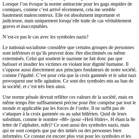
Lorsque l’on évoque la norme antiraciste pour les gags stupides de
comiques, comme c’est arrivé récemment, cela me semble
hautement malencontreux. Elle est absolument importante et
judicieuse, mais uniquement lorsqu’elle traite de cas véritablement
graves et inacceptables.
N’est-ce pas le cas avec les symboles nazis?
Le national-socialisme considère que certains groupes de personnes
sont inférieurs et qu’ils peuvent donc être discriminés ou même
exterminés. Celui qui soutient le nazisme ne fait donc pas que
bafouer et insulter les victimes en violant leur dignité humaine. Il
s’oppose aussi directement aux principes fondateurs de notre société,
comme l’égalité. C’est pour cela que la croix gammée et le salut nazi
provoquent une telle agitation. Ce sont des symboles mis au ban de
la société, et c’est très bien ainsi.
Une norme pénale devrait refléter ces valeurs de la société, mais en
même temps être suffisamment précise pour être comprise par tout le
monde et applicable par les forces de l’ordre. Il ne suffit pas de
s’attaquer à la croix gammée ou au salut hitlérien. Quid de leurs
substituts, comme le nombre «88» (pour «Heil Hitler», H étant la 8e
lettre de l’alphabet, ndlr)? Ce sont aussi des symboles nazis, mais
qui ne sont compris que par des initiés ou des personnes bien
informées. Ce constat est encore plus vrai pour les symboles et les