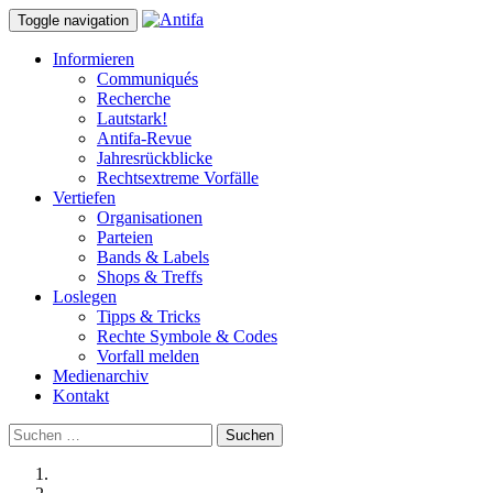
Toggle navigation
Informieren
Communiqués
Recherche
Lautstark!
Antifa-Revue
Jahresrückblicke
Rechtsextreme Vorfälle
Vertiefen
Organisationen
Parteien
Bands & Labels
Shops & Treffs
Loslegen
Tipps & Tricks
Rechte Symbole & Codes
Vorfall melden
Medienarchiv
Kontakt
Suchen
nach: