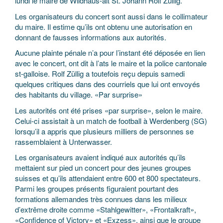
lundi le maire de Wildhaus-alt St. Johann Rolf Züllig.
Les organisateurs du concert sont aussi dans le collimateur
du maire. Il estime qu’ils ont obtenu une autorisation en
donnant de fausses informations aux autorités.
Aucune plainte pénale n’a pour l’instant été déposée en lien
avec le concert, ont dit à l’ats le maire et la police cantonale
st-galloise. Rolf Züllig a toutefois reçu depuis samedi
quelques critiques dans des courriels que lui ont envoyés
des habitants du village. «Par surprise»
Les autorités ont été prises «par surprise», selon le maire.
Celui-ci assistait à un match de football à Werdenberg (SG)
lorsqu’il a appris que plusieurs milliers de personnes se
rassemblaient à Unterwasser.
Les organisateurs avaient indiqué aux autorités qu’ils
mettaient sur pied un concert pour des jeunes groupes
suisses et qu’ils attendaient entre 600 et 800 spectateurs.
Parmi les groupes présents figuraient pourtant des
formations allemandes très connues dans les milieux
d’extrême droite comme «Stahlgewitter», «Frontalkraft»,
«Confidence of Victory» et «Exzess», ainsi que le groupe