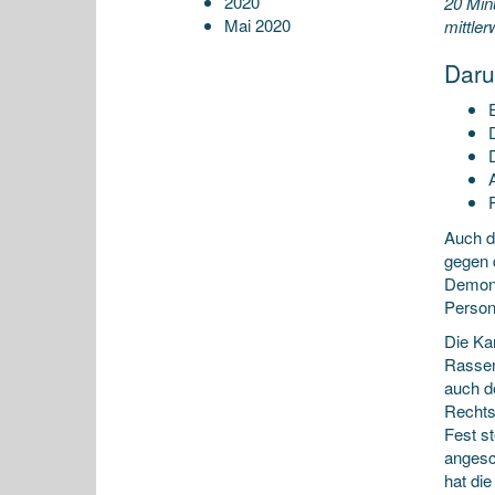
2020
20 Min
Mai 2020
mittle
Daru
Auch d
gegen 
Demons
Persone
Die Ka
Rassen
auch d
Rechts
Fest s
angesc
hat die