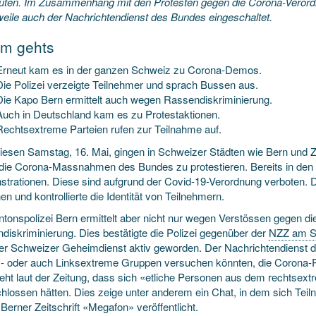
uten. Im Zusammenhang mit den Protesten gegen die Corona-Verord
rweile auch der Nachrichtendienst des Bundes eingeschaltet.
m gehts
Erneut kam es in der ganzen Schweiz zu Corona-Demos.
Die Polizei verzeigte Teilnehmer und sprach Bussen aus.
Die Kapo Bern ermittelt auch wegen Rassendiskriminierung.
Auch in Deutschland kam es zu Protestaktionen.
Rechtsextreme Parteien rufen zur Teilnahme auf.
iesen Samstag, 16. Mai, gingen in Schweizer Städten wie Bern und 
die Corona-Massnahmen des Bundes zu protestieren. Bereits in de
trationen. Diese sind aufgrund der Covid-19-Verordnung verboten. Die
n und kontrollierte die Identität von Teilnehmern.
ntonspolizei Bern ermittelt aber nicht nur wegen Verstössen gegen d
diskriminierung. Dies bestätigte die Polizei gegenüber der
NZZ am S
er Schweizer Geheimdienst aktiv geworden. Der Nachrichtendienst d
- oder auch Linksextreme Gruppen versuchen könnten, die Corona-
teht laut der Zeitung, dass sich «etliche Personen aus dem rechtsex
hlossen hätten. Dies zeige unter anderem ein Chat, in dem sich Te
 Berner Zeitschrift «Megafon» veröffentlicht.