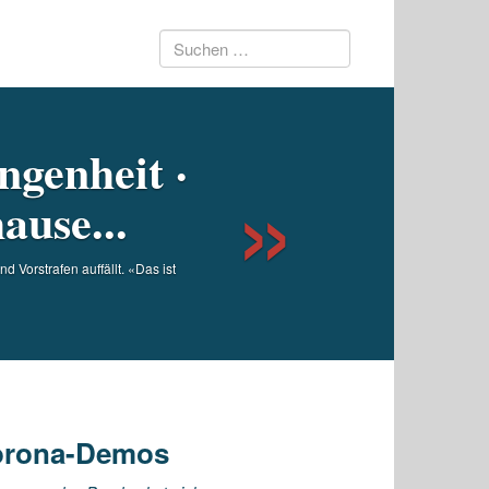
Suchen
Next
nach:
ngenheit ·
ause...
 Vorstrafen auffällt. «Das ist
Corona-Demos