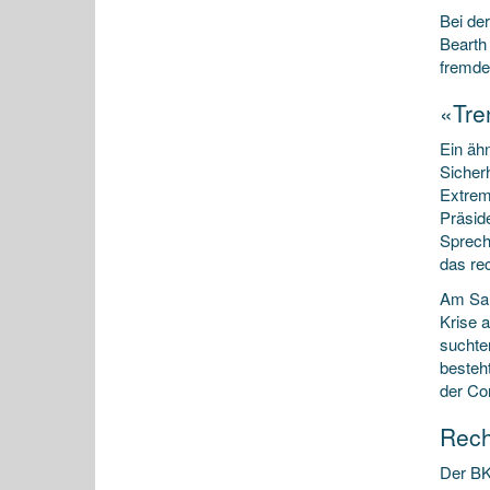
Bei de
Bearth 
fremde
«Tre
Ein äh
Sicher
Extrem
Präsid
Sprech
das re
Am Sam
Krise 
suchte
besteh
der Co
Rech
Der BK