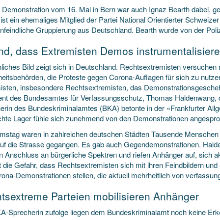
r Demonstration vom 16. Mai in Bern war auch Ignaz Bearth dabei, 
ist ein ehemaliges Mitglied der Partei National Orientierter Schweizer
nfeindliche Gruppierung aus Deutschland. Bearth wurde von der Poliz
nd, dass Extremisten Demos instrumentalisier
nliches Bild zeigt sich in Deutschland. Rechtsextremisten versuche
heitsbehörden, die Proteste gegen Corona-Auflagen für sich zu nutze
isten, insbesondere Rechtsextremisten, das Demonstrationsgeschehe
ent des Bundesamtes für Verfassungsschutz, Thomas Haldenwang, 
erin des Bundeskriminalamtes (BKA) betonte in der «Frankfurter All
chte Lager fühle sich zunehmend von den Demonstrationen angespr
stag waren in zahlreichen deutschen Städten Tausende Menschen 
auf die Strasse gegangen. Es gab auch Gegendemonstrationen. Hald
n Anschluss an bürgerliche Spektren und riefen Anhänger auf, sich akt
t die Gefahr, dass Rechtsextremisten sich mit ihren Feindbildern und
rona-Demonstrationen stellen, die aktuell mehrheitlich von verfassu
tsextreme Parteien mobilisieren Anhänger
A-Sprecherin zufolge liegen dem Bundeskriminalamt noch keine Erke